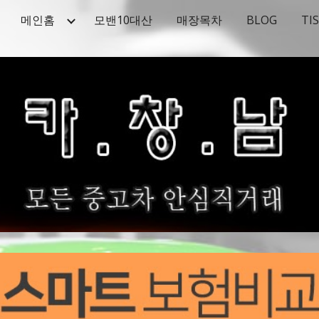
메인홈
모밴10대산
매장목차
BLOG
TI
ip to main content
Skip to navigat