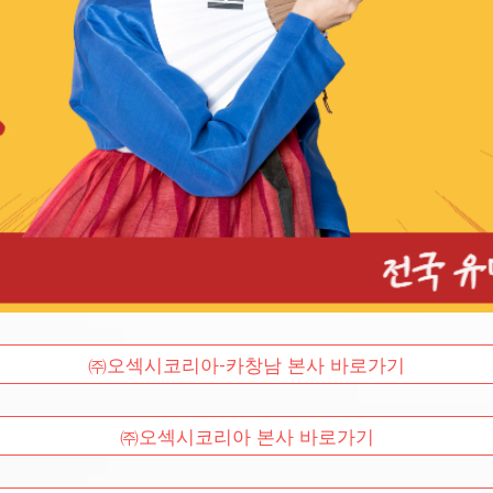
㈜오섹시코리아-카창남 본사 바로가기
㈜오섹시코리아 본사 바로가기