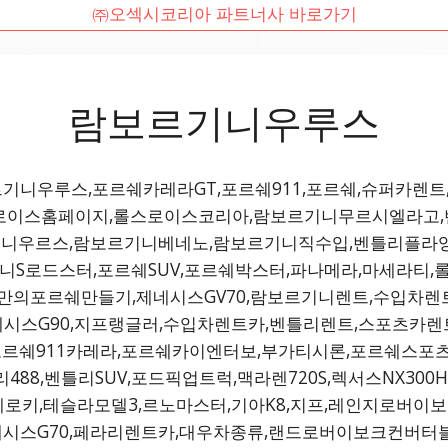
㈜오섹시코리아 파트너사 바로가기
람보르기니우루스
니우루스,포르쉐카레라GT,포르쉐911,포르쉐,슈퍼카렌트
로이스홈페이지,롤스로이스코리아,람보르기니무르시엘라고,
기니우르스,람보르기니베네노,람보르기니직수입,벤틀리플라
니S로드스터,포르쉐SUV,포르쉐박스터,파나메라,마세라티,
,나만의포르쉐만들기,제네시스GV70,람보르기니렌트,수입차렌
트,제네시스G90,지프랭글러,수입차렌트카,벤틀리렌트,스포츠
,포르쉐911카레라,포르쉐카이엔터보,부가티시론,포르쉐스
488,벤틀리SUV,포드픽업트럭,맥라렌720S,렉서스NX30
체로키,테슬라모델3,르노마스터,기아K8,지프,레인지로버이
제네시스G70,페라리렌트카,대우차종류,랜드로버이보크컨버터