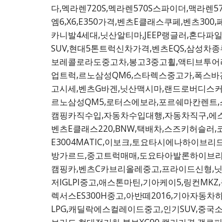
다,멕라렌720S,멕라렌570S스파이더,맥라렌5
엠6,X6,E350가격,벤츠E클래스쿠페,벤츠
카니발4세대,닛산알티마,JEEP랭글러,혼다파
SUV,현대5톤트럭신차가격,벤츠EQS,삼성차종
보레콜로라도중고차,봉고3중고휠,액티브투어러
업트럭,르노삼성QM6,스타렉스중고가,폭스바
고시세,벤츠G바겐,닛산맥시마,랜드로버디스커
르노삼성QM5,로터스에보라,포르쉐마칸렌트,
캠핑카직수입,자동차수입대행,자동차직구,에스
벤츠E클래스220,BNW,택배차,스즈키허슬러
E3004MATIC,이보크,토요타시에나하이브리
방가르드,중고트럭매매,도요타아발론하이브리드,
캠핑카,벤츠C카브리올레중고,프라이드신형,닛산
저IGLPI중고,애스톤마틴,기아케이5,링컨M
렉서스ES300H중고,아반떼2016,기아자동
LPG,캐딜락에스컬레이드중고,인기SUV,중국