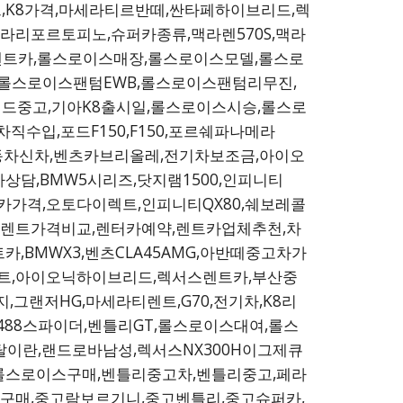
,K8가격,마세라티르반떼,싼타페하이브리드,렉
라리포르토피노,슈퍼카종류,맥라렌570S,맥라
렌트카,롤스로이스매장,롤스로이스모델,롤스로
롤스로이스팬텀EWB,롤스로이스팬텀리무진,
드중고,기아K8출시일,롤스로이스시승,롤스로
수입,포드F150,F150,포르쉐파나메라
대자동차신차,벤츠카브리올레,전기차보조금,아이오
상담,BMW5시리즈,닷지램1500,인피니티
카가격,오토다이렉트,인피니티QX80,쉐보레콜
,렌트가격비교,렌터카예약,렌트카업체추천,차
,BMWX3,벤츠CLA45AMG,아반떼중고차가
렌트,아이오닉하이브리드,렉서스렌트카,부산중
그랜저HG,마세라티렌트,G70,전기차,K8리
488스파이더,벤틀리GT,롤스로이스대여,롤스
렌탈이란,랜드로바남성,렉서스NX300H이그제큐
롤스로이스구매,벤틀리중고차,벤틀리중고,페라
구매,중고람보르기니,중고벤틀리,중고슈퍼카,