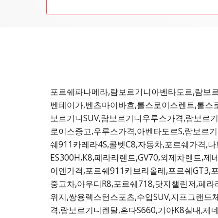
포르쉐파나메라,람보르기니아벤타도르,람보르기
벤테이가,벤츠마이바흐,롤스로이스렌트,롤스
보르기니SUV,람보르기니우루스가격,람보르
로이스중고,우루스가격,아벤타도르S,람보르기
쉐911카레라4S,콜벳C8,자동차,포르쉐가격
ES300H,K8,페라리렌트,GV70,외제차렌
이엔가격,포르쉐911카브리올레,포르쉐GT3
중고차,아우디R8,포르쉐718,닷지챌린저,페라리
위지,쌍용렉스턴스포츠,수입SUV,지프그랜드
격,람보르기니렌탈,혼다S660,기아K8실내,