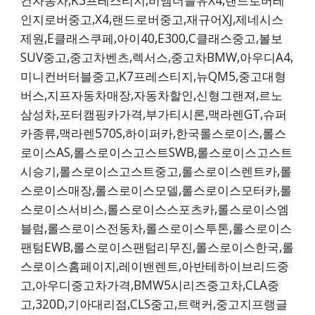
컨자동차,K3프레스티지,비엠더블유X4,랜드로버레
인지로버중고,X4,랜드로버중고,재규어XJ,제네시스
제원,E클래스쿠페,아이40,E300,C클래스중고,볼보
SUV중고,중고차벤츠,렉서스,중고차BMW,아우디A4,
미니컨버터블중고,K7프레스티지,뉴QM5,중고대형
버스,지프자동차매장,자동차할인,신형그랜져,르노
삼성차,포터캠핑카가격,부가티시론,맥라렌GT,슈퍼
카종류,맥라렌570S,하이퍼카,한국롤스로이스,롤스
로이스AS,롤스로이스고스트SWB,롤스로이스고스트
시승기,롤스로이스고스트중고,롤스로이스렌트카,롤
스로이스매장,롤스로이스모델,롤스로이스모터카,롤
스로이스서비스,롤스로이스스포츠카,롤스로이스엠
블럼,롤스로이스전동차,롤스로이스투톤,롤스로이스
팬텀EWB,롤스로이스팬텀리무진,롤스로이스한국,롤
스로이스홈페이지,레이밴렌트,아반테하이브리드중
고,아우디중고차가격,BMW5시리즈중고차,CLA중
고,320D,기아대리점,CLS중고,트랙커,중고지프랭글