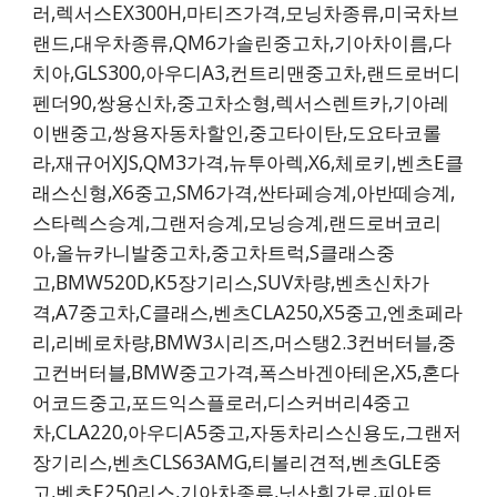
러,렉서스EX300H,마티즈가격,모닝차종류,미국차브
랜드,대우차종류,QM6가솔린중고차,기아차이름,다
치아,GLS300,아우디A3,컨트리맨중고차,랜드로버디
펜더90,쌍용신차,중고차소형,렉서스렌트카,기아레
이밴중고,쌍용자동차할인,중고타이탄,도요타코롤
라,재규어XJS,QM3가격,뉴투아렉,X6,체로키,벤츠E클
래스신형,X6중고,SM6가격,싼타페승계,아반떼승계,
스타렉스승계,그랜저승계,모닝승계,랜드로버코리
아,올뉴카니발중고차,중고차트럭,S클래스중
고,BMW520D,K5장기리스,SUV차량,벤츠신차가
격,A7중고차,C클래스,벤츠CLA250,X5중고,엔초페라
리,리베로차량,BMW3시리즈,머스탱2.3컨버터블,중
고컨버터블,BMW중고가격,폭스바겐아테온,X5,혼다
어코드중고,포드익스플로러,디스커버리4중고
차,CLA220,아우디A5중고,자동차리스신용도,그랜저
장기리스,벤츠CLS63AMG,티볼리견적,벤츠GLE중
고,벤츠E250리스,기아차종류,닛산휘가로,피아트