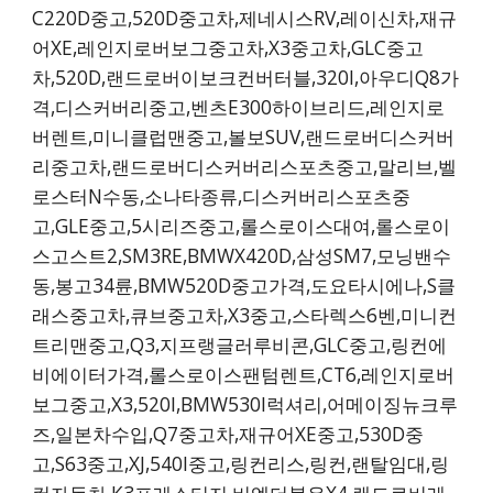
C220D중고,520D중고차,제네시스RV,레이신차,재규
어XE,레인지로버보그중고차,X3중고차,GLC중고
차,520D,랜드로버이보크컨버터블,320I,아우디Q8가
격,디스커버리중고,벤츠E300하이브리드,레인지로
버렌트,미니클럽맨중고,볼보SUV,랜드로버디스커버
리중고차,랜드로버디스커버리스포츠중고,말리브,벨
로스터N수동,소나타종류,디스커버리스포츠중
고,GLE중고,5시리즈중고,롤스로이스대여,롤스로이
스고스트2,SM3RE,BMWX420D,삼성SM7,모닝밴수
동,봉고34륜,BMW520D중고가격,도요타시에나,S클
래스중고차,큐브중고차,X3중고,스타렉스6벤,미니컨
트리맨중고,Q3,지프랭글러루비콘,GLC중고,링컨에
비에이터가격,롤스로이스팬텀렌트,CT6,레인지로버
보그중고,X3,520I,BMW530I럭셔리,어메이징뉴크루
즈,일본차수입,Q7중고차,재규어XE중고,530D중
고,S63중고,XJ,540I중고,링컨리스,링컨,랜탈임대,링