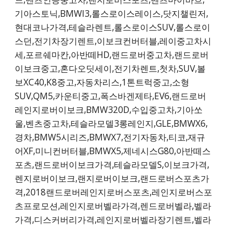
기아스토닉,BMWI3,롤스로이스레이스,닷지챌린저,
현대코나가격,테슬라렌트,롤스로이스SUV,롤스로이
스던,전기차장기렌트,이보크컨버터블,레이중고차시
세,포르쉐마칸,아반떼HD,랜드로버중고차,랜드로버
이보크중고,혼다오딧세이,전기차렌트,첫차,SUV,볼
보XC40,K8중고,자동차리스,1톤트럭중고,소형
SUV,QM5,카운티중고,폭스바겐제타,EV6,랜드로버
레인지로버이보크,BMW320D,수입중고차,기아쏘
울,벤츠중고차,테슬라모델3롱레인지,GLE,BMWX6,
경차,BMW5시리즈,BMWX7,전기자동차,티코,재규
어XF,미니컨버터블,BMWX5,제네시스G80,아반떼스
포츠,랜드로버이보크가격,테슬라모델S,이보크가격,
렌지로버이보크,랜지로버이보크,랜드로버스포츠가
격,2018랜드로버레인지로버스포츠,레인지로버스포
츠프로모션,레인지로버벨라가격,렌드로버벨라,벨라
가격,디스커버리가격,레인지로버벨라장기렌트,벨라