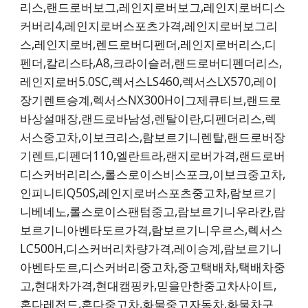
리스,랜드로버보그,레인지로버보그,레인지로버디스
커버리4,레인지로버스포츠가격,레인지로버보그리
스,레인지로버,렌드로버디펜더,레인지로버리스,디
펜더,칼리스타,A8,크라이슬러,랜드로버디펜더리스,
레인지로버5.0SC,렉서스LS460,렉서스LX570,레이
장기렌트승계,렉서스NX300H이그제큐티브,랜드로
바상설매장,랜드로바남성,렌탈이란,디펜더리스,렉
서스중고차,이보크리스,람보르기니렌탈,랜드로버장
기렌트,디펜더110,엘란트라,랜지로버가격,랜드로버
디스커버리리스,롤스로이스비스포크,이보크중고차,
인피니티Q50S,레인지로버스포츠중고차,람보르기
니베네노,롤스로이스팬텀중고,람보르기니우라칸,람
보르기니아벤타도르가격,람보르기니우르스,렉서스
LC500H,디스커버리차량가격,레이승계,람보르기니
아벤타도르,디스커버리중고차,중고택배차,택배차중
고,현대차가격,현대캠핑카,믿을만한중고차사이트,
혼다레전드,혼다중고차,화물중고자동차,화물차구