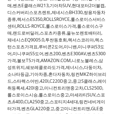
매,벤츠E클래스W213,기아차SUV,현대포터2더블캡,
디스커버리스포츠렌트,제네시스BH330,쌍용자동차
종류,렉서스ES350,ROLLSROYCE,롤스로이스서비스
센터,ROLLS-ROYCE,롤스로이스가격,롤스로이스구
매,랜드로버딜러,스포츠카종류,올뉴쏘렌토배터리,
제네시스EQ9005.0,투싼동호회,렉서스코리아,렉스
턴스포츠가격표,루비콘2도어,미니밴,미니쿠퍼S3도
어,미니쿠퍼S5도어,벤츠200,벤츠E300AV,벤츠S300
가격,볼보T5가격,AMAZON.COM,니로노블레스,삼
성트위지,쉐보레콜로라도가격,제너시스,다둥이차,
소나타등급,기아차종,혼다자동차,링컨MKZ하이브리
드,스타렉스어반,420I,C220D중고,중고S클래스,레이
취등록세,420I중고,미니컨트리맨중고차,CLS250D,
롤스로이스시승,롤스로이스중고,마세라티SUV,스포
츠,640D,CLA250중고,스포티지4세대,링컨네비게이
터가격,벤츠GLA220중고,중고미니컨트리맨,GLE중