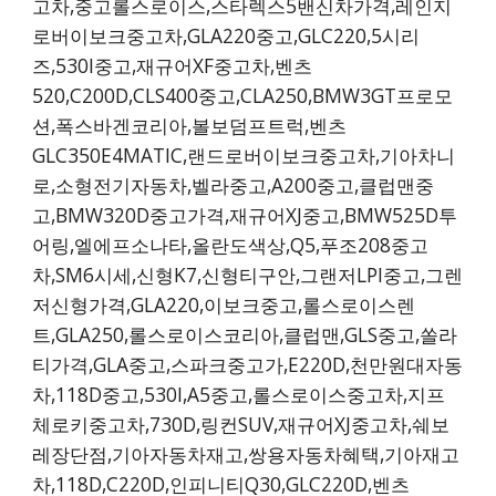
고차,중고롤스로이스,스타렉스5밴신차가격,레인지
로버이보크중고차,GLA220중고,GLC220,5시리
즈,530I중고,재규어XF중고차,벤츠
520,C200D,CLS400중고,CLA250,BMW3GT프로모
션,폭스바겐코리아,볼보덤프트럭,벤츠
GLC350E4MATIC,랜드로버이보크중고차,기아차니
로,소형전기자동차,벨라중고,A200중고,클럽맨중
고,BMW320D중고가격,재규어XJ중고,BMW525D투
어링,엘에프소나타,올란도색상,Q5,푸조208중고
차,SM6시세,신형K7,신형티구안,그랜저LPI중고,그렌
저신형가격,GLA220,이보크중고,롤스로이스렌
트,GLA250,롤스로이스코리아,클럽맨,GLS중고,쏠라
티가격,GLA중고,스파크중고가,E220D,천만원대자동
차,118D중고,530I,A5중고,롤스로이스중고차,지프
체로키중고차,730D,링컨SUV,재규어XJ중고차,쉐보
레장단점,기아자동차재고,쌍용자동차혜택,기아재고
차,118D,C220D,인피니티Q30,GLC220D,벤츠