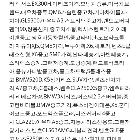
러,렉서스EX300H,마티즈가격,모닝차종류,미국차브
랜드,대우차종류,QM6가솔린중고차,기아차이름,다
치아,GLS300,아우디A3,컨트리맨중고차,랜드로버디
펜더90,쌍용신차,중고차소형,렉서스렌트카,기아레
이밴중고,쌍용자동차할인,중고타이탄,도요타코롤
라,재규어XJS,QM3가격,뉴투아렉,X6,체로키,벤츠E클
래스신형,X6중고,SM6가격,싼타페승계,아반떼승계,
스타렉스승계,그랜저승계,모닝승계,랜드로버코리
아,올뉴카니발중고차,중고차트럭,S클래스중
고,BMW520D,K5장기리스,SUV차량,벤츠신차가
격,A7중고차,C클래스,벤츠CLA250,X5중고,엔초페라
리,리베로차량,BMW3시리즈,머스탱2.3컨버터블,중
고컨버터블,BMW중고가격,폭스바겐아테온,X5,혼다
어코드중고,포드익스플로러,디스커버리4중고
차,CLA220,아우디A5중고,자동차리스신용도,그랜저
장기리스,벤츠CLS63AMG,티볼리견적,벤츠GLE중
고,벤츠E250리스,기아차종류,닛산휘가로,피아트