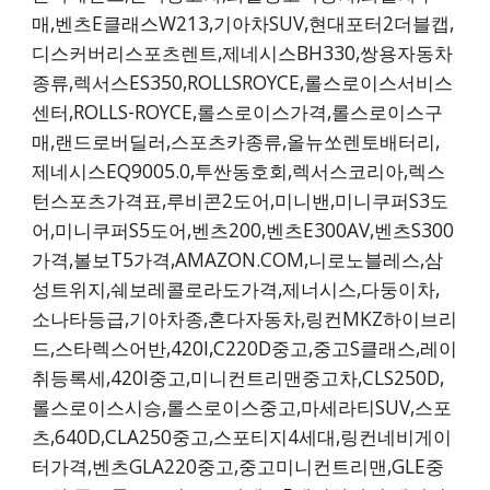
매,벤츠E클래스W213,기아차SUV,현대포터2더블캡,
디스커버리스포츠렌트,제네시스BH330,쌍용자동차
종류,렉서스ES350,ROLLSROYCE,롤스로이스서비스
센터,ROLLS-ROYCE,롤스로이스가격,롤스로이스구
매,랜드로버딜러,스포츠카종류,올뉴쏘렌토배터리,
제네시스EQ9005.0,투싼동호회,렉서스코리아,렉스
턴스포츠가격표,루비콘2도어,미니밴,미니쿠퍼S3도
어,미니쿠퍼S5도어,벤츠200,벤츠E300AV,벤츠S300
가격,볼보T5가격,AMAZON.COM,니로노블레스,삼
성트위지,쉐보레콜로라도가격,제너시스,다둥이차,
소나타등급,기아차종,혼다자동차,링컨MKZ하이브리
드,스타렉스어반,420I,C220D중고,중고S클래스,레이
취등록세,420I중고,미니컨트리맨중고차,CLS250D,
롤스로이스시승,롤스로이스중고,마세라티SUV,스포
츠,640D,CLA250중고,스포티지4세대,링컨네비게이
터가격,벤츠GLA220중고,중고미니컨트리맨,GLE중