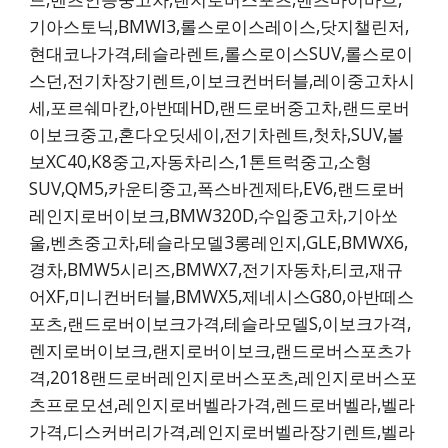
기아스토닉,BMWI3,롤스로이스레이스,닷지챌린저,
현대코나가격,테슬라렌트,롤스로이스SUV,롤스로이
스던,전기차장기렌트,이보크컨버터블,레이중고차시
세,포르쉐마칸,아반떼HD,랜드로버중고차,랜드로버
이보크중고,혼다오딧세이,전기차렌트,첫차,SUV,볼
보XC40,K8중고,자동차리스,1톤트럭중고,소형
SUV,QM5,카운티중고,폭스바겐제타,EV6,랜드로버
레인지로버이보크,BMW320D,수입중고차,기아쏘
울,벤츠중고차,테슬라모델3롱레인지,GLE,BMWX6,
경차,BMW5시리즈,BMWX7,전기자동차,티코,재규
어XF,미니컨버터블,BMWX5,제네시스G80,아반떼스
포츠,랜드로버이보크가격,테슬라모델S,이보크가격,
렌지로버이보크,랜지로버이보크,랜드로버스포츠가
격,2018랜드로버레인지로버스포츠,레인지로버스포
츠프로모션,레인지로버벨라가격,렌드로버벨라,벨라
가격,디스커버리가격,레인지로버벨라장기렌트,벨라