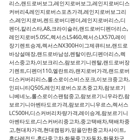
리스,랜드로버보그,레인지로버보그,레인지로버디스
커버리4,레인지로버스포츠가격,레인지로버보그리
스,레인지로버,렌드로버디펜더,레인지로버리스,디
펜더,칼리스타,A8,크라이슬러,랜드로버디펜더리스,
레인지로버5.0SC,렉서스LS460,렉서스LX570,레이
장기렌트승계,렉서스NX300H이그제큐티브,랜드로
바상설매장,랜드로바남성,렌탈이란,디펜더리스,렉
서스중고차,이보크리스,람보르기니렌탈,랜드로버장
기렌트,디펜더110,엘란트라,랜지로버가격,랜드로버
디스커버리리스,롤스로이스비스포크,이보크중고차,
인피니티Q50S,레인지로버스포츠중고차,람보르기
니베네노,롤스로이스팬텀중고,람보르기니우라칸,람
보르기니아벤타도르가격,람보르기니우르스,렉서스
LC500H,디스커버리차량가격,레이승계,람보르기니
아벤타도르,디스커버리중고차,중고택배차,택배차중
고,현대차가격,현대캠핑카,믿을만한중고차사이트,
혼다레전드,혼다중고차,화물중고자동차,화물차구