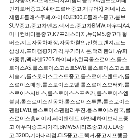
컨자동차,K3프레스티지,비엠더블유X4,랜드로버레
인지로버중고,X4,랜드로버중고,재규어XJ,제네시스
제원,E클래스쿠페,아이40,E300,C클래스중고,볼보
SUV중고,중고차벤츠,렉서스,중고차BMW,아우디A4,
미니컨버터블중고,K7프레스티지,뉴QM5,중고대형
버스,지프자동차매장,자동차할인,신형그랜져,르노
삼성차,포터캠핑카가격,부가티시론,맥라렌GT,슈퍼
카종류,맥라렌570S,하이퍼카,한국롤스로이스,롤스
로이스AS,롤스로이스고스트SWB,롤스로이스고스트
시승기,롤스로이스고스트중고,롤스로이스렌트카,롤
스로이스매장,롤스로이스모델,롤스로이스모터카,롤
스로이스서비스,롤스로이스스포츠카,롤스로이스엠
블럼,롤스로이스전동차,롤스로이스투톤,롤스로이스
팬텀EWB,롤스로이스팬텀리무진,롤스로이스한국,롤
스로이스홈페이지,레이밴렌트,아반테하이브리드중
고,아우디중고차가격,BMW5시리즈중고차,CLA중
고,320D,기아대리점,CLS중고,트랙커,중고지프랭글