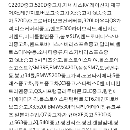
C220D중고,520D중고차,제네시스RV,레이신차,재규
어XE,레인지로버보그중고차,X3중고차,GLC중고
차,520D,랜드로버이보크컨버터블,320I,아우디Q8가
격,디스커버리중고,벤츠E300하이브리드,레인지로
버렌트,미니클럽맨중고,볼보SUV,랜드로버디스커버
리중고차,랜드로버디스커버리스포츠중고,말리브,벨
로스터N수동,소나타종류,디스커버리스포츠중
고,GLE중고,5시리즈중고,롤스로이스대여,롤스로이
스고스트2,SM3RE,BMWX420D,삼성SM7,모닝밴수
동,봉고34륜,BMW520D중고가격,도요타시에나,S클
래스중고차,큐브중고차,X3중고,스타렉스6벤,미니컨
트리맨중고,Q3,지프랭글러루비콘,GLC중고,링컨에
비에이터가격,롤스로이스팬텀렌트,CT6,레인지로버
보그중고,X3,520I,BMW530I럭셔리,어메이징뉴크루
즈,일본차수입,Q7중고차,재규어XE중고,530D중
고,S63중고,XJ,540I중고,링컨리스,링컨,랜탈임대,링