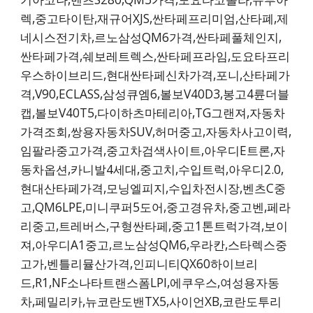
렉,중고타이탄,재규어XJS,싼타페프리미엄,산타폐,제
네시스전기차,르노삼성QM6가격,싼타페풀체인지,
싼타페가격,쉐보레트렉스,싼타페프라임,도요타프리
우스하이브리드,현대싼타페신차가격,포니,산타페가
격,V90,ECLASS,삼성큐엠6,볼보V40D3,봉고4륜더블
캡,볼보V40T5,다이하츠마테리아,TG그랜져,자동차
가격조회,쌍용자동차SUV,허머중고,자동차사고이력,
임팔라중고가격,중고차검색사이트,아우디E트론,자
동차옵션,카니발4세대,중고치,수입트럭,아우디2.0,
현대산타페가격,모닝엘피지,수입차전시장,벤츠C중
고,QM6LPE,미니쿠퍼5도어,중고경유차,중고벤,페라
리중고,트레버스,구형싼타페,중고1톤트럭가격,보이
져,아우디A1중고,르노삼성QM6,우라칸,스타렉스중
고가,벤틀리뮬산가격,인피니티QX60하이브리
드,R1,NF소나타트랜스폼LPI,에쿠우스,여성용자동
차,페밀리카,뉴코란도밴TX5,사이언XB,코란도투리