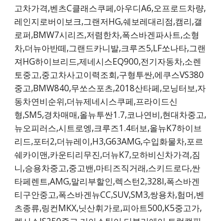
고차가격,벤츠C클래스쿠페,아우디A6,오프로드차량,
레인지로버이보크,그랜저HG,쉐보레대리점,캠리,갤
로퍼,BMW7시리즈,저렴한차,폭스바겐파사트,소형
차,더뉴아반떼,그랜드카니발,크루즈5,LF쏘나타,그랜
져HG하이브리드,제네시스EQ900,전기자동차,소렌
토중고,중고차사고이력조회,구형투싼,에쿠스VS380
중고,BMW840,무쏘스포츠,2018산타페,모닝터보,자
동차연비순위,더뉴제네시스쿠페,프라이드신
형,SM5,경차매매,올뉴투싼1.7,코나연비,현대차중고,
뉴오피러스,시트로엥,크루즈1.4터보,올뉴K7하이브
리드,포터2,더뉴레이,H3,G63AMG,수입화물차,포르
쉐카이맨,카운티리무진,더뉴K7,모하비신차가격,짐
니,승용차중고,중고밴,마티즈직거래,스키드로다,싼
타페렌트,AMG,말리부할인,렉스턴2,328I,폭스바겐
티구안중고,폭스바겐뉴CC,SUV,SM3,쌍용차,험머,벤
츠종류,링컨MKX,닛산휘가로,피아트500,K5중고가,