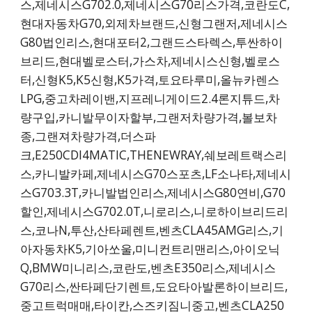
스,제네시스G702.0,제네시스G70리스가격,코란도C,
현대자동차G70,외제차브랜드,신형그랜저,제네시스
G80법인리스,현대포터2,그랜드스타렉스,투싼하이
브리드,현대벨로스터,가스차,제네시스신형,벨로스
터,신형K5,K5신형,K5가격,토요타루미,올뉴카렌스
LPG,중고차레이밴,지프레니게이드2.4론지튜드,차
량구입,카니발무이자할부,그랜저차량가격,볼보차
종,그랜져차량가격,더스파
크,E250CDI4MATIC,THENEWRAY,쉐보레트랙스리
스,카니발카페,제네시스G70스포츠,LF소나타,제네시
스G703.3T,카니발법인리스,제네시스G80연비,G70
할인,제네시스G702.0T,니로리스,니로하이브리드리
스,코나N,투산,산타페렌트,벤츠CLA45AMG리스,기
아자동차K5,기아쏘울,미니컨트리맨리스,아이오닉
Q,BMW미니리스,코란도,벤츠E350리스,제네시스
G70리스,싼타페단기렌트,도요타아발론하이브리드,
중고트럭매매,타이칸,스즈키짐니중고,벤츠CLA250