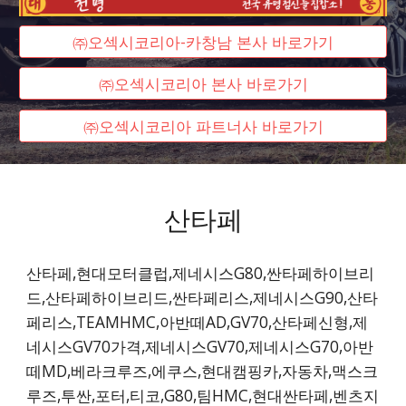
㈜오섹시코리아-카창남 본사 바로가기
㈜오섹시코리아 본사 바로가기
㈜오섹시코리아 파트너사 바로가기
산타페
산타페,현대모터클럽,제네시스G80,싼타페하이브리
드,산타페하이브리드,싼타페리스,제네시스G90,산타
페리스,TEAMHMC,아반떼AD,GV70,산타페신형,제
네시스GV70가격,제네시스GV70,제네시스G70,아반
떼MD,베라크루즈,에쿠스,현대캠핑카,자동차,맥스크
루즈,투싼,포터,티코,G80,팀HMC,현대싼타페,벤츠지