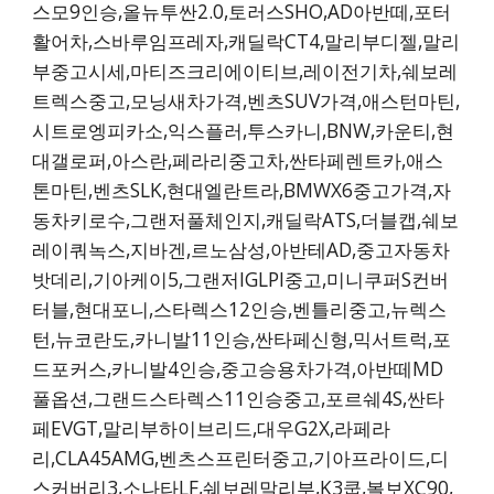
스모9인승,올뉴투싼2.0,토러스SHO,AD아반떼,포터
활어차,스바루임프레자,캐딜락CT4,말리부디젤,말리
부중고시세,마티즈크리에이티브,레이전기차,쉐보레
트렉스중고,모닝새차가격,벤츠SUV가격,애스턴마틴,
시트로엥피카소,익스플러,투스카니,BNW,카운티,현
대갤로퍼,아스란,페라리중고차,싼타페렌트카,애스
톤마틴,벤츠SLK,현대엘란트라,BMWX6중고가격,자
동차키로수,그랜저풀체인지,캐딜락ATS,더블캡,쉐보
레이쿼녹스,지바겐,르노삼성,아반테AD,중고자동차
밧데리,기아케이5,그랜저IGLPI중고,미니쿠퍼S컨버
터블,현대포니,스타렉스12인승,벤틀리중고,뉴렉스
턴,뉴코란도,카니발11인승,싼타페신형,믹서트럭,포
드포커스,카니발4인승,중고승용차가격,아반떼MD
풀옵션,그랜드스타렉스11인승중고,포르쉐4S,싼타
페EVGT,말리부하이브리드,대우G2X,라페라
리,CLA45AMG,벤츠스프린터중고,기아프라이드,디
스커버리3,소나타LF,쉐보레말리부,K3쿱,볼보XC90,