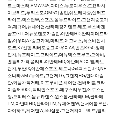
르노마스터,BMW745,다마스,뉴로디우스,도요타하
이브리드,투리스모,QM5가솔린,쉐보레차종,엔터프
라이즈,렉스턴W,스포츠,올뉴프라이드,그랜져중고가
격,재규어,뉴체어맨,싼타페장기렌트,레조,폭스바겐
골프GTI,더뉴쏘렌토가솔린,아반테HD,싼타페더프라
임,아우디A3중고가격,마티즈,매그너스,폭스바겐시
로코,K7신형,리베로중고,아우디A8,벤츠R350,장애
인차,뉴프라이드,프라이드,더뉴맥스크루즈,모아비,
벤틀리가격,쏠라티,아반테MD,아반떼AD디젤,라보
탑차,투싼IX,아반떼스포츠,레토나,G4렉스턴,I30,NF
소나타,SM7뉴아트,그랜저TG,그랜져HG,현대아슬
란,화물차직거래,지프루비콘,체어맨,컨버터블,크라
이슬러300C,액티언스포츠,에쿠스리무진,에쿠스신
형,오피러스,올뉴카렌스,윈스톰,싼타페CM,싼타페
TM,아반떼HD,산타페TM,뉴체어맨W,랜서에볼루션,
다이하츠,체어맨W,I40살룬,그랜저하이브리드,말리