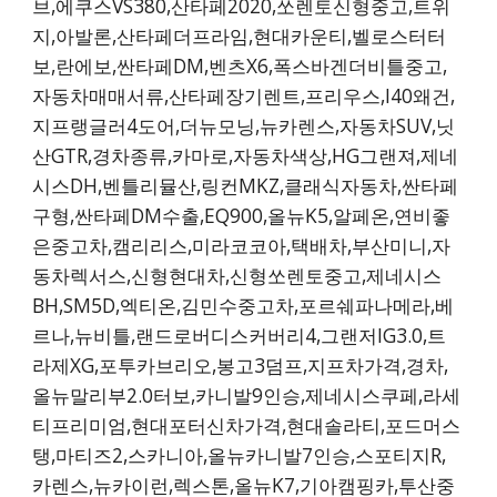
브,에쿠스VS380,산타페2020,쏘렌토신형중고,트위
지,아발론,산타페더프라임,현대카운티,벨로스터터
보,란에보,싼타페DM,벤츠X6,폭스바겐더비틀중고,
자동차매매서류,산타페장기렌트,프리우스,I40왜건,
지프랭글러4도어,더뉴모닝,뉴카렌스,자동차SUV,닛
산GTR,경차종류,카마로,자동차색상,HG그랜져,제네
시스DH,벤틀리뮬산,링컨MKZ,클래식자동차,싼타페
구형,싼타페DM수출,EQ900,올뉴K5,알페온,연비좋
은중고차,캠리리스,미라코코아,택배차,부산미니,자
동차렉서스,신형현대차,신형쏘렌토중고,제네시스
BH,SM5D,엑티온,김민수중고차,포르쉐파나메라,베
르나,뉴비틀,랜드로버디스커버리4,그랜저IG3.0,트
라제XG,포투카브리오,봉고3덤프,지프차가격,경차,
올뉴말리부2.0터보,카니발9인승,제네시스쿠페,라세
티프리미엄,현대포터신차가격,현대솔라티,포드머스
탱,마티즈2,스카니아,올뉴카니발7인승,스포티지R,
카렌스,뉴카이런,렉스톤,올뉴K7,기아캠핑카,투산중