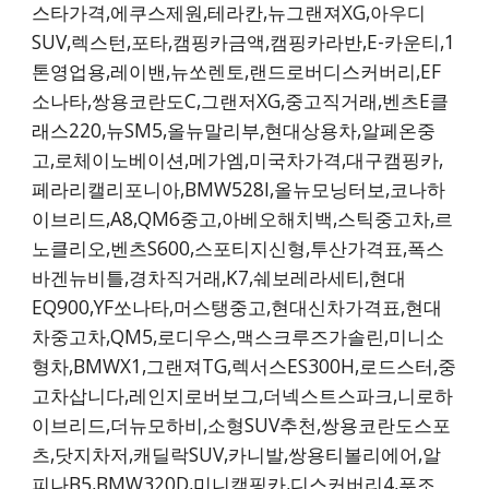
스타가격,에쿠스제원,테라칸,뉴그랜져XG,아우디
SUV,렉스턴,포타,캠핑카금액,캠핑카라반,E-카운티,1
톤영업용,레이밴,뉴쏘렌토,랜드로버디스커버리,EF
소나타,쌍용코란도C,그랜저XG,중고직거래,벤츠E클
래스220,뉴SM5,올뉴말리부,현대상용차,알페온중
고,로체이노베이션,메가엠,미국차가격,대구캠핑카,
페라리캘리포니아,BMW528I,올뉴모닝터보,코나하
이브리드,A8,QM6중고,아베오해치백,스틱중고차,르
노클리오,벤츠S600,스포티지신형,투산가격표,폭스
바겐뉴비틀,경차직거래,K7,쉐보레라세티,현대
EQ900,YF쏘나타,머스탱중고,현대신차가격표,현대
차중고차,QM5,로디우스,맥스크루즈가솔린,미니소
형차,BMWX1,그랜져TG,렉서스ES300H,로드스터,중
고차삽니다,레인지로버보그,더넥스트스파크,니로하
이브리드,더뉴모하비,소형SUV추천,쌍용코란도스포
츠,닷지차저,캐딜락SUV,카니발,쌍용티볼리에어,알
피나B5,BMW320D,미니캠핑카,디스커버리4,푸조