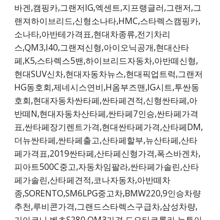
바겐,캠핑카,그랜저IG,엑센트,지프랭글러,그랜저,그
랜져하이브리드,신형소나타,HMC,스타렉스캠핑카,
소나타,아반테가격표,현대차종류,전기차리
스,QM3,I40,그랜져신형,아이오닉공개,현대산타
페,K5,스타렉스5밴,하이브리드자동차,아반떼신형,
현대SUV신차,현대자동차뉴스,현대픽업트럭,그랜저
HG동호회,제네시스연비,H옴부즈맨,IG시트,투싼동
호회,현대자동차싼타페,싼타페견적,신형싼타페,아
반떼N,현대자동차산타페,싼타페7인승,싼타페가격
표,싼타페장기렌트가격,현대싼타페가격,산타페DM,
더뉴싼타페,싼타페출고,산타페할부,뉴산타페,산타
페가격표,2019싼타페,산타페신형가격,폭스바겐차,
피아트500C중고,자동차임팔라,싼타페가솔린,산타
페가솔린,산타페견적,코나자동차,아반떼차
종,SORENTO,SM6LPG중고차,BMW220,9인승차량
추천,루비콘가격,그랜드스타렉스구급차,삼성차량,
기아코나,벤츠S280,QM3가격,도요타코롤라,뉴투아