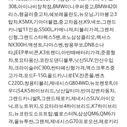
308,아이나비장착점,BMW미니쿠퍼중고,BMW420I
리스,랭글러중고차,쉐보레올란도,뉴모닝,기아봉고3
탑차,K5MX,기아더블캡,중고차옵션,K9,넥쏘,그랜드
카니발11인승,S500L,카메니져,티볼리가격,그렌저
신형,그랜드스타렉스5밴,르노삼성클리오,렉서스
NX300H,액센트,다마스벤,쌍용무쏘,DN8소나
타,JEEP루비콘,K3트렌디,아반떼배터리가격,준중형
차,토요타용산,코란도댄디블루,닛산SUV,안산수입
차,크라이슬러C300,싼타페신형가격,맥스크루즈중
고가격,포드F-150,올드카,니로EV,잔존물,벤츠
C220D,쌍용티볼리,제네시스G804WD,뉴쏘렌토R,아
우디S4,K5하이브리드,닛산알티마,반여강변자동차,
그랜드카니발R,그랜드체로키,제네시스SUV,아이오
닉,르노트위지,도요타라브4하이브리드,K7하이브리
드,뉴코란도소프트탑,벨로스터N,삼성QM6,QM6가
격,올뉴투싼,그랜져,제네시스G70프로모션,체로키리