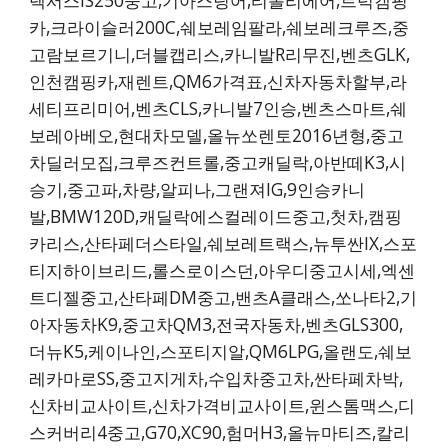
렉서스IS250중고,기아스팅어,티볼리에어,트럭캠핑
카,크라이슬러200C,쉐보레임팔라,쉐보레크루즈,중
고람보르기니,더블캡리스,카니발R리무진,벤츠GLK,
인천캠핑카,재렌트,QM6가격표,신차자동차할부,라
세티프리미어,벤츠CLS,카니발7인승,벤츠스마트,쉐
보레아베오,현대차모델,올뉴쏘렌토2016년형,중고
차딜러모집,크루즈컨트롤,중고캐딜락,아반떼K3,시
승기,중고파,차량,알피나,그랜져IG,9인승카니
발,BMW120D,캐딜락에스컬레이드중고,첫차,캠핑
카리스,산타페더스타일,쉐보레트랙스,뉴투싼IX,스포
티지하이브리드,롤스로이스던,아우디중고시세,엑센
트디젤중고,산타페DM중고,밴츠A클래스,쏘나타2,기
아자동차K9,중고차QM3,전국자동차,벤츠GLS300,
더뉴K5,케이나인,스포티지알,QM6LPG,올랜도,쉐보
레카마로SS,중고지게차,수입차중고차,싼타페차박,
신차비교사이트,신차가격비교사이트,윈스톰맥스,디
스커버리4중고,G70,XC90,험머H3,올뉴마티즈,칼리