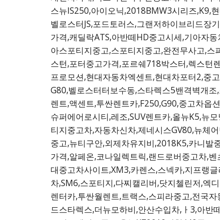
스뉴IS250,아이오닉,2018BMW3시리즈,K
벨로스터JS,포드토러스,그랜저하이브리드장기렌트,
가격,캐딜락ATS,아반떼HD중고시세,기아자동차K
아스포티지중고,스포티지중고,완전무사고,스파크엘
스턴,포터중고가격,포르쉐718박스터,렉스턴렌
프로모션,현대자동차엑센트,현대차포터2,중고보이
G80,벨로스터터보수동,스타렉스5밴격벽개조,스
렌트,액센트,투싼렌트카,F250,G90,중고차
슈퍼에어로시티,레조,SUV렌트카,올뉴K5,뉴
티지중고차,자동차신차,제네시스GV80,뉴체어
중고,뉴티구안,외제차유지비,2018K5,카니
가격,알페온,코나일렉트릭,랜드로버중고차,벤츠
대중고차사이트,XM3,카렌스,스넥카,지프랭글
차,SM6,스포티지,다찌캘리버,닷지첼린저,엑
렌터카,투싼월렌트,트랙스,스피라중고,전국자동차
드스타렉스,더뉴모하비,안산수입차,ㅏ3,아반떼