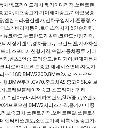
자동차책,프라이드해치백,기아대리점,쏘렌토렌
V중고차,지프중고차,기아레이중고,기아모닝중
,엘란트라,울산엔카,신차구입시기,준중형,스
,디스커버리자동차,로터스엑시지,6인승차량,
용뉴코란도,뉴코란도가솔린,코란도신형가격,
포티지장기렌트,경차중고,뉴코란도밴,기아차신
렌트비,스포티지신형가격,수입자동차종류,기아
음카,벤츠2인승,포터중고,현대기아,현대자동차
파크,니로하이브리드중고,제네시스연비,자동차
즈118D,BMW220D,BMW2시리즈프로모
형,BMW쿠퍼,GV70,중고차AS,중고차SK,쉐보
고차,트레일블레이저중고,스포티지신형리
중고,수입차구매,다이하츠탄토,SUV중고,쏘렌토
X4프로모션,BMW2시리즈가격,폴카,미니중
,라보중고차,쏘렌토견적,쏘렌토렌탈,쏘렌토신
데렌터카쏘렌토,소렌토가격,벼룩시장중고차,