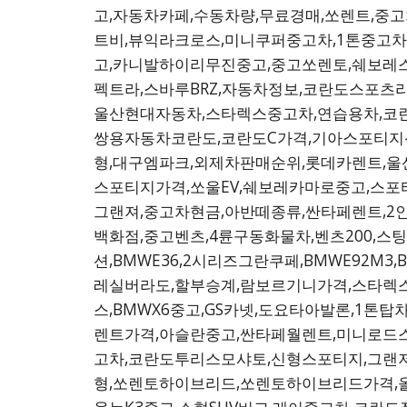
고,자동차카페,수동차량,무료경매,쏘렌트,중
트비,뷰익라크로스,미니쿠퍼중고차,1톤중고차
고,카니발하이리무진중고,중고쏘렌토,쉐보레스
펙트라,스바루BRZ,자동차정보,코란도스포츠
울산현대자동차,스타렉스중고차,연습용차,코
쌍용자동차코란도,코란도C가격,기아스포티지
형,대구엠파크,외제차판매순위,롯데카렌트,울
스포티지가격,쏘울EV,쉐보레카마로중고,스포
그랜져,중고차현금,아반떼종류,싼타페렌트,2
백화점,중고벤츠,4륜구동화물차,벤츠200,스팅
션,BMWE36,2시리즈그란쿠페,BMWE92M3
레실버라도,할부승계,람보르기니가격,스타렉
스,BMWX6중고,GS카넷,도요타아발론,1톤
렌트가격,아슬란중고,싼타페월렌트,미니로드스
고차,코란도투리스모샤토,신형스포티지,그랜
형,쏘렌토하이브리드,쏘렌토하이브리드가격,