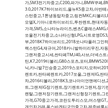
가,SM3전기차중고,C200,파가니,BMW쿠페,
3.0,2017K7하이브리드,올뉴K5중고차,아반
스턴중고,1톤냉동탑차중고,링컨MKC,티볼리LP
모델X,기아니로하이브리드,투싼렌트,현대자동차
가격,SM5,소나타뉴라이즈,벤츠C클래스AMG,
쏘울전기차중고,소나타신형LPG,시트로엥DS3
부,2018K7하이브리드,2018쏘나타플러그인
렉스턴G4,재규어,2018카니발하이리무진,
그랜저중고시세,싼타페TM,I40,사브,더넥스
틴,K7,2019티볼리,G80스포츠,포터,BM
닉,카니발7인승중고,2019스포티지,모하비20
렌트카,싼타페렌트카,2017쏘울,그랜져IG,싼타
차,2016티볼리,2018K3,코나아이언맨에디
트,그랜져IG장기렌트,장기렌트카그랜저,장
렌탈,그랜저장기랜트,그랜저신형장기렌트,그랜
가격,G70중고가격,코란도투리스모,머스탱GT
개인차거래,폭스바겐티구안중고차,제주벼룩시장