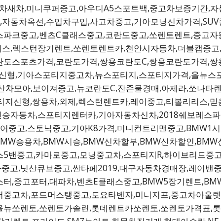
고차새차,미니쿠퍼중고,아우디A5스포트백,중고차보증기간,
,자동차옥션,수입차구입,사고차중고,기아모닝신차가격,SU
파크중고,벤츠C클래스중고,코란도중고,쏘렌토렌트,중고자동
리스,렉스턴장기렌트,쏘렌토렌트카,천안시자동차,더블캡중고
란도스포츠가격,코란도가격,쌍용코란도C,쌍용코란도가격,쌍
신형,기아스포티지중고차,뉴스포티지,스포티지가격,올뉴스
산차모아,보이져중고,뉴코란도C,잔존물경매,아제라,쏘나타
티지신형,쌍용차,외제,렉스턴렌트카,레이중고,티볼리리스,믿
인승자동차,스포티지렌터카,기아자동차신차,2018쉐보레스
어중고,스토닉중고,기아K8가격,미니컨트리맨중고,BMW1시리
,BMW승용차,BMW시승,BMW신차할부,BMW신차할인,BMW신
스5밴중고,카마로중고,모닝중고차,스포티지R,하이브리드중
탑차중고,닛산큐브중고,싼타페2019,대구자동차경매장,레이밴
터,중고포터,대파차,벤츠E클래스중고,BMW5장기렌트,BMW
저중고차,포드머스탱중고,도요타벤자,미니지프,중고차아울렛
올뉴쏘렌토,쏘렌토가솔린,롯데렌트카쏘렌토,쏘렌토가격표,롯