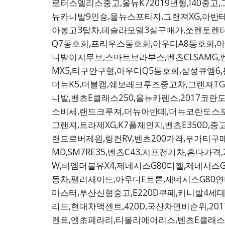
로터스엘리스중고,올뉴K72019년형,I40중
뉴카니발9인승,올뉴스포티지,그랜져XG,아반테M
아봉고3탑차,테슬라모델3실구매가,쏘렌토렌터카
Q7동호회,프리우스동호회,아우디A8동호회,
니발이지무브,스마트브라부스,벤츠CLSAMG,벤
MX5,티구안구형,아우디Q5동호회,삼성큐엠6,봉
더뉴K5,더블캡,쉐보레크루즈중고차,그랜져TG
니발,벤츠E클래스250,올뉴카렌스,2017코란
소비세,랜드크루져,더뉴아반떼,더뉴코란도스포츠
그랜져,트라제XG,K7풀체인지,벤츠E350D,
랜드로버제원,링컨RV,벤츠200가격,부가티구매
MD,SM7RE35,벤츠C43,지프전기차,혼다가격
W,비엠더블유X4,제네시스G80디젤,제네시스
동차,팰리세이드,아우디E트론,제네시스G80연비
마스터,투산신형중고,E220D쿠페,카니발4세대
리드,현대차액센트,420D,국산차연비순위,201
렌트,엔초페라리,티볼리에어리스,벤츠E클래스