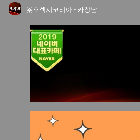
㈜오섹시코리아 - 카창남
Sk