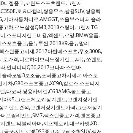
,I40디젤중고,코란도스포츠렌트,그랜저
LC350E,토요타캠리,쌍용무쏘,쌍용SUV,쌍용렉
X6,기아자동차니로,AMGGT,쏘울부스터,테슬라
고차,르노삼성QM3,2018스팅어,그랜저TG
트비,스포티지렌트비용,엑센트,르망,BMW용품,
스포츠중고,올뉴투싼,2018K9,올뉴말리
렉스턴중고시세,2017아반떼스포츠,푸조3008,
,니로가격,니로하이브리드장기렌트,더뉴쏘렌토,
,인피니티Q30,2017코나,애스턴마
가격,테슬라모델3보조금,포터중고차시세,기아스토
기차,G80스포츠중고,XC90,칼로스,스포티지
스턴,다코타,쌍용카이런,C63AMG,볼트중고
리드,기아K5,그랜드체로키장기렌트,그랜져장기렌
저장기렌트견적,그랜저장기렌트가격,그랜저장기
타더브릴리언트,SM7,렉스턴중고가격,벤츠중고
지렌트,티볼리아머,지프체로키,대구카넷,XD,
구,시트로엥DS3중고,쉐보레소형SUV,렉서