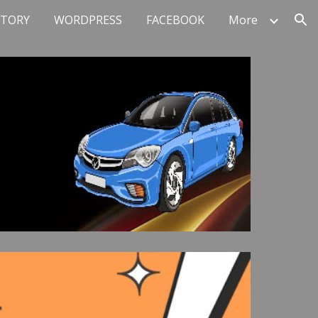
STORY
WORDPRESS
FACEBOOK
More
ion