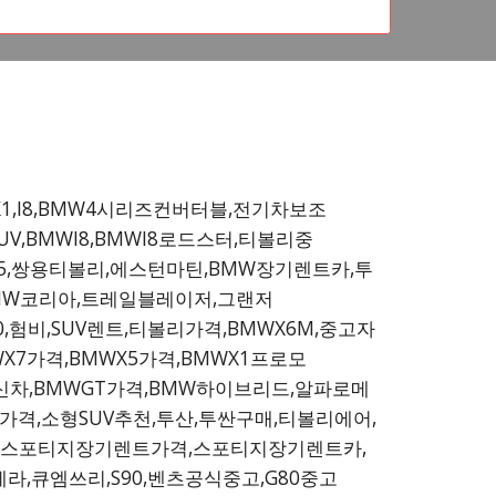
X1,I8,BMW4시리즈컨버터블,전기차보조
V,BMWI8,BMWI8로드스터,티볼리중
W5,쌍용티볼리,에스턴마틴,BMW장기렌트카,투
BMW코리아,트레일블레이저,그랜저
0,험비,SUV렌트,티볼리가격,BMWX6M,중고자
WX7가격,BMWX5가격,BMWX1프로모
W신차,BMWGT가격,BMW하이브리드,알파로메
격,소형SUV추천,투산,투싼구매,티볼리에어,
,스포티지장기렌트가격,스포티지장기렌트카,
라,큐엠쓰리,S90,벤츠공식중고,G80중고