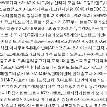
BMWI8가격,E250,기아니로,더뉴산타페,모델3,니로장기렌트
떼스포츠중고차,니로장기렌트카,그렌저신형,XC40,벤츠EQC,G
G,티볼리견적,쌍용차티볼리,기아케이5,LPG가격,X7,BMW
중고차,포드익스플로러중고가격,G37쿠페,볼트EV,클리오중
아반떼중고가,2018모하비,I30중고가격,더뉴그랜저,투싼렌
,스토닉,R1가격,G클래스,테슬라모델3롱레인지,코란도,아반떼
하이브리드,베라크루즈,올란도,아베오,2019쏘나타,캡티바,G4
자동차칸,미니쿠퍼3세대,아반떼AD스포츠,니로하이브리드견적
트스파크,쉐보레스파크중고가격,르노클리오중고,자동차중고나라
W520I중고,카마로,티볼리중고가격,포터2더블캡,스파크중고
17,포드머스탱컨버터블,스포티지월렌트,볼트중고,리갈,코나전
페렌트비용,F150,SM3,QM5,현대아반테,현대중고차,G4렉
션,2018K7,니로하이브리드중고차,I3,니로플러그인하이브
기렌트그랜저,현대그랜저장기렌트,그랜저장기렌트비용,그랜
저LPI장기렌트,그랜저IG장기렌트,그랜져장기렌트카,쏘나
,쏘렌토풀체인지,포터2,미니클럽맨,쌍용렉스턴스포츠,스포티
,외제차렌탈,익스플로러밴중고,자동차영업사원,자동차중고공