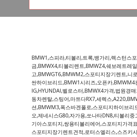
BMW1,스피라,티볼리,트록,뱅가리,렉스턴스포츠
금,BMWX4,티볼리렌트,BMWZ4,쉐보레트레
고,BMWGT6,BMWM2,스포티지장기렌트,니
싼하이브리드,BMW1시리즈,오픈카,BMWM4
IG,HYUNDAI,벨로스터,BMWX4가격,법원경
동차렌탈,스팅어,마쯔다RX7,세렉스,A220,B
션,BMWM3,폭스바겐폴로,스포티지하이브리드,
오,제네시스G80,자가용,쏘나타DN8,티볼리
기아스포티지,쌍용티볼리에어,스포티지가격표
스포티지장기렌트견적,로터스엘리스,스즈키사이드킥