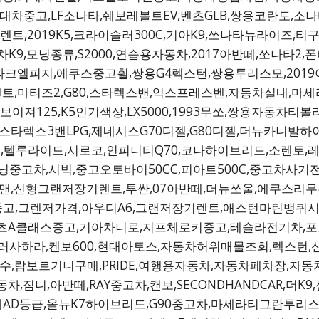
9,현대차중고,LF소나타,쉐보레볼트EV,벤츠GLB,쌍용코란도,
2019K5,크라이슬러300C,기아K9,쏘나타뉴라이즈,티구안,
9,모닝종류,S2000,연습용자동차,2017아반떼,쏘나타2,폰
피지,에쿠스중고휠,쌍용G4렉스턴,쌍용투리스모,2019아반떼,
트,마티즈2,G80,스타렉스밴,익스프레스벤,자동차실내,마
져125,K5인기색상,LX5000,1993무쏘,쌍용자동차티
타렉스3밴LPG,제네시스G70디젤,G80디젤,더뉴카니발하이리
옵션,텔루라이드,시로코,인피니티Q70,코나하이브리드,소렌토,
모닝중고차,시빅,중고오토바이50CC,피아트500C,중고차사기
맨,신형그랜저장기렌트,투싼,07아반떼,더뉴쏘울,에쿠스리무진
발중고,그렌저가격,아우디A6,그랜저장기렌트,애스턴마틴뱅퀴시,
A클래스중고,기아차니로,지프체로키중고,테슬라전기차,포르쉐
러사하라,켄보600,현대아토스,자동차허위매물조회,렉스턴,
디수,람보르기니구매,PRIDE,여행용자동차,자동차페차장,
,짐니,아반떼,RAY중고차,캔보,SECONDHANDCAR,더
AD등급,올뉴K7하이브리드,G90중고차,마세라티그란투리스