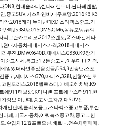
소나타DN8,현대솔라티,싼타페렌트비,싼타페렌탈,
중고SUV,가스차연비,대우르망,2016K3,K3
티악,2018레이,뉴아반떼XD,스타렉스중고,기
JS380,2015QM5,QM6,올뉴모닝,뉴렉
세라티그란카브리오,2017쏘렌토,폭스바겐제타
볼리,현대자동차제네시스가격,2018제네시스
무진,BMWX640D,제네시스G330,K9장기
레이중고시세,봉고31.2톤중고차,아우디TT가격,
전에알았더라면좋았을것들,DS4,3인승밴,스포
중고,제네시스G70,마티즈,328I,신형쏘렌토
코란도리스,2018벨로스터,아베오해치백,K9
911터보S,CK미니밴,포르쉐박스터911,현
신차정보,아반뗴,중고사고차,현대SUV신
자동차개인판매,클리오중고,스타렉스중고부품,투싼
K9,산타폐,미국자동차,이쿼녹스중고차,중고그랜
모,수입차12월프로모션,베르나,전손차량매매,