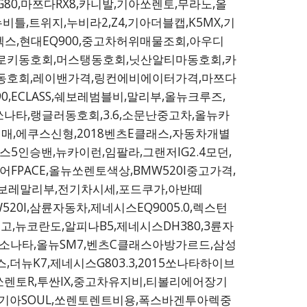
0,마쯔다RX8,카니발,기아쏘렌토,무라노,올
틀,트위지,누비라2,Z4,기아더블캡,K5MX,기
렉스,현대EQ900,중고차허위매물조회,아우디
체로키동호회,머스탱동호회,닛산알티마동호회,카
버리4동호회,레이밴가격,링컨에비에이터가격,마쯔다
0,ECLASS,쉐보레범블비,말리부,올뉴크루즈,
쏘나타,랭글러동호회,3.6,소문난중고차,올뉴카
박경매,에쿠스신형,2018벤츠E클래스,자동차개별
5인승밴,뉴카이런,임팔라,그랜저IG2.4모던,
FPACE,올뉴쏘렌토색상,BMW520I중고가격,
,쉐보레말리부,전기차시세,포드쿠가,아반떼
520I,삼륜자동차,제네시스EQ9005.0,렉스턴
,뉴코란도,알피나B5,제네시스DH380,3륜자
W,소나타,올뉴SM7,벤츠C클래스아방가르드,삼성
더뉴K7,제네시스G803.3,2015쏘나타하이브
토,쏘렌토R,투싼IX,중고차유지비,티볼리에어장기
기아SOUL,쏘렌토렌트비용,폭스바겐투아렉중