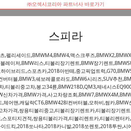
㈜오섹시코리아 파트너사 바로가기
스피라
,펠리세이드,BMWM4,BMW4,맥스크루즈,BMWX2,BMW
일블레이저,BMW리스,티볼리장기렌트,BMW장기렌트,BMWSU
로하이브리드,스포츠카,2018아반떼,중고픽업트럭,G70,BM
컨버터블,BMW3,쉐보레콜로라도,BMW6시리즈,SUV추천,
매차,티볼리중고차,봉고34륜,BMW218D,QM3,제네시스EQ90
MW신차가격,BMW가격,사고차량조회,BMW7,BMWX4M,BM
체어맨,캐딜락CT6,BMW428I컨버터블,모하비,썸카,BM
중고차가격,쌍용티볼리중고,티볼리장기렌트카,티볼리장기렌트가
,스포티지견적,쌍용티볼리가격,티볼리렌트카,티볼리렌터카
,2018쏘나타,2018카니발,2018쏘렌토,2018투싼,시에