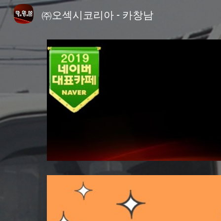
㈜오섹시코리아 - 카창남
Sk