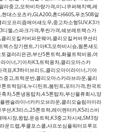
임팔라중고,모하비차량가격,미니쿠퍼해치백,레
스포츠카,GLA200,혼다660S,푸조508알
,클리오프리즘에어섀도우,중고차소형SUV,K3가
K3디젤,스파크가격,투싼가격,쉐보레트랙스가
어,클리오킬커버파운웨어,클리오킬커버쿠션리
레트랙스장기렌트,기아K3,모하비시승,웜톤섀도
오토갤러리은관,부산5톤트럭,화물트럭비용,여
라이너,기아차K3,트럭용차,클리오마스카
닝가격표,K3하이브리드,클리오아이라이너,기아
트렉스중고,트럭운반,클리오마스카라브라운,올리
,1톤트럭임대,누디틴트,봄틴트,포터가격,한국트
5톤축차,5톤냉동탑차,4.5톤탑차,부산물류회사,양
쏘심플펜슬라이너카카오브라운,클리오슬림아이라
션,K3리스,25톤트럭,레이렌터카,K5리스비
매매시장,윙탑,운송트럭,K3중고차시세,SM3장
스,라운드랩,투쿨포스쿨,샤프쏘심플워터프루프