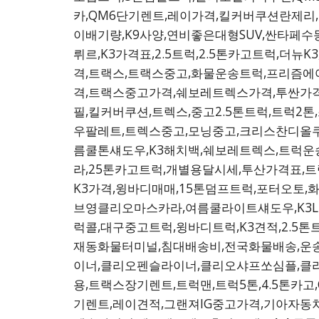
카,QM6단기렌트,레이가격,킬커버쿠션란제리
이배기량,K9사양,연비좋은대형SUV,싼타페수동
뤼르,K3가격표,2.5트럭,2.5톤카고트럭,더
격,트랙스,트랙스중고,화물운송트럭,프리즘에
격,트랙스중고가격,쉐보레트렉스가격,투싼가
필,킬커버쿠션,트렉스,중고2.5톤트럭,트럭2
우팔레트,트렉스중고,모닝중고,크리스찬디올쿠
름쿨톤섀도우,K3해치백,쉐보레트렉스,트럭운
라,25톤카고트럭,개별용달시세,투산가격표,트
K3가격,윙바디매매,15톤덤프트럭,포터오토,
브영클리오마스카라,여름쿨라이트섀도우,K3LP
럭콜,대구중고트럭,윙바디트럭,K3견적,2.5톤트
재동화물터미널,침대배송비,전국화물배송,운
이너,클리오펜슬라이너,클리오샤프쏘심플,클리
용,트랙스장기렌트,트럭맨,트럭5톤,4.5톤카고
기렌트,레이견적,그랜져IG중고가격,기아자동