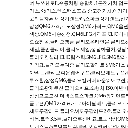
여,뉴쏘렌토R,수동차량,승합차,1톤전기차,덤
리스,K5리스,렉스턴스포츠,중고전기차,이케아배
고화물차,레이장기렌트카,스파크장기렌트,전기
삼성QM6가격,르노삼성QM6가격표,QM6옵션,L
색상,QM6시승신청,QM6LPG가격표,CL
오쇼핑몰,클리오앰플,클리오온라인몰,클리오선베
세일,클럽클리어,클리오세일,성남화물차,성남
클리오컨실러,CLIO립스틱,SM6LPG,SM6
가격표,클리오누디즘,클리오팔레트,SM6리스
XP리넨,클리오파운웨어쿠션,클리오매트쿠션
루즈힐,삼성QM6,클리오킬커버파운웨어쿠션,
클리오광채쿠션,클리오퍼프,소형차,I30,아반
삼성프로모션,더넥스트스파크,QM6장기렌트
플쿠션,QM3가격표,프로아이팔레트,클리오
섀도우팔레트,클리오섀도우팔레트2호,클리오
비용,트럭3.5톤,클리오쿠션비교,르노삼성QM
오립스틱,5톤암롤트럭,클리오킬커버쿠션,QM