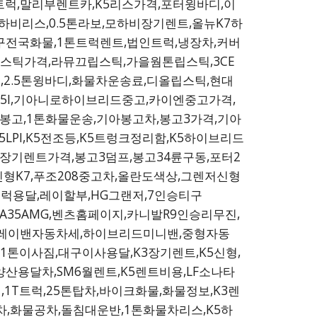
트럭,말리부렌트카,K5리스가격,포터윙바디,이
비리스,0.5톤라보,모하비장기렌트,올뉴K7하
대구전국화물,1톤트럭렌트,법인트럭,냉장차,커버
스틱가격,라뮤끄립스틱,가을웜톤립스틱,3CE
,2.5톤윙바디,화물차운송료,디올립스틱,현대
35I,기아니로하이브리드중고,카이엔중고가격,
차봉고,1톤화물운송,기아봉고차,봉고3가격,기아
PI,K5전조등,K5트렁크정리함,K5하이브리드
장기렌트가격,봉고3덤프,봉고34륜구동,포터2
신형K7,푸조208중고차,올란도색상,그렌저신형
럭용달,레이할부,HG그랜저,7인승티구
벤츠A35AMG,벤츠홈페이지,카니발R9인승리무진,
DGT,레이밴자동차세,하이브리드미니밴,중형자동
1톤이사짐,대구이사용달,K3장기렌트,K5신형,
양산용달차,SM6월렌트,K5렌트비용,LF소나타
,1T트럭,25톤탑차,바이크화물,화물정보,K3렌
물차,화물공차,돌침대운반,1톤화물차리스,K5하