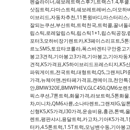
펜슬라이너,쉐보레트랙스후기,트랙스1.4,투쿨
삿짐트럭,다마스트럭,쉐보레트레버스,더모하비
이브리드,자동차추천,11톤윙바디,마스터리스,
잘되는쿠션,부산트럭,트럭천국,트럭콜,꿀녀돌
립스틱,로레알립스틱,립스틱1+1,립스틱공장,
포터3,모하비장기렌트카,K3페이스리프트,5톤
르노SM5,토요타코롤라,폭스바겐티구안중고가격
봉고3견적,기아봉고3가격,기아봉고,기아자동차
견적,K5가격표,K5하이브리드프레스티지,K5
파워게이트,전국트럭,대형트럭,Q5,그랜저LPI
가격,뉴체어맨,싼타페가격표,캔메이크,천안특
안,BMW320E,BMWPHEV,GLC450,Q
픽스쿠션,7톤트럭,화물가격,라보트럭,5톤화물트
차,미니차,QM6사륜,소나타렌트,그랜져IG,일
신형K5,K5가격,I30가격,운송비용,흉관,톤
렌트,평판샤시,용달트럭,카고차,기아K5가격,1
터카,4.5톤트럭,1.5T트럭,모닝밴수동,기아