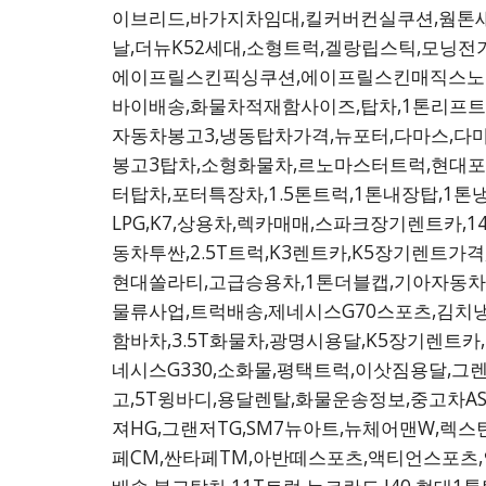
이브리드,바가지차임대,킬커버컨실쿠션,웜톤섀도
날,더뉴K52세대,소형트럭,겔랑립스틱,모닝전
에이프릴스킨픽싱쿠션,에이프릴스킨매직스노우
바이배송,화물차적재함사이즈,탑차,1톤리프트,
자동차봉고3,냉동탑차가격,뉴포터,다마스,다마
봉고3탑차,소형화물차,르노마스터트럭,현대포
터탑차,포터특장차,1.5톤트럭,1톤내장탑,1
LPG,K7,상용차,렉카매매,스파크장기렌트카,
동차투싼,2.5T트럭,K3렌트카,K5장기렌트가
현대쏠라티,고급승용차,1톤더블캡,기아자동차
물류사업,트럭배송,제네시스G70스포츠,김치냉
함바차,3.5T화물차,광명시용달,K5장기렌트카
네시스G330,소화물,평택트럭,이삿짐용달,그렌
고,5T윙바디,용달렌탈,화물운송정보,중고차A
져HG,그랜저TG,SM7뉴아트,뉴체어맨W,렉
페CM,싼타페TM,아반떼스포츠,액티언스포츠