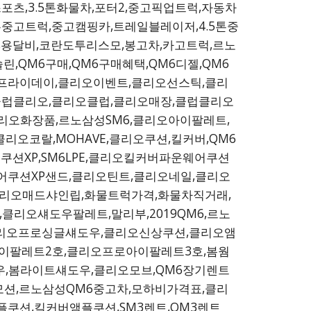
포츠,3.5톤화물차,포터2,중고픽업트럭,자동차
1톤중고트럭,중고캠핑카,트레일블레이저,4.5톤중
,용달비,코란도투리스모,봉고차,카고트럭,르노
솔린,QM6구매,QM6구매혜택,QM6디젤,QM6
랙프라이데이,클리오이벤트,클리오선스틱,클리
,클럽클리오,클리오클럽,클리오매장,클럽클리오
리오화장품,르노삼성SM6,클리오아이팔레트,
클리오코랄,MOHAVE,클리오쿠션,킬커버,QM6
션XP,SM6LPE,클리오킬커버파운웨어쿠션
쿠션XP샌드,클리오틴트,클리오네일,클리오
클리오매드샤인립,화물트럭가격,화물차직거래,
클리오섀도우팔레트,말리부,2019QM6,르노
클리오프로싱글섀도우,클리오신상쿠션,클리오앰
이팔레트2호,클리오프로아이팔레트3호,봄웜
,봄라이트섀도우,클리오모브,QM6장기렌트
로모션,르노삼성QM6중고차,모하비가격표,클리
쿠션,킬커버앰플쿠션,SM3렌트,QM3렌트