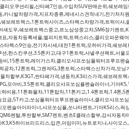
,클리오쿠션리필,산타페7인승,수입차SUV판매순위,쉐보레
,카니발차량가격,지프차종류,제네시스견적내기,전기차지원,현대
뉴K3,쉐보레트랙스,1톤트럭사이즈,스타렉스차량가격,트럭이사
어섀도우,쉐보레트랙스중고,르노삼성중고차,SM6장기렌트,
격표,자동차등록세율,엘피지트럭,트랙스리스,클리오파운웨
톤,스타렉스9인승,전기차시세,대전1톤트럭,모하비가격,쉐보
션,한스킨쿠션,3.5톤카고,대구1톤트럭,샤넬쿠션팩트,서울
송비,15톤트럭,레이가스차,클리오샤프쏘심플워터프루프펜슬
럭공차,12톤트럭,그렌져IG,3톤트럭,스타렉스신차가격,모
화물차할부,K3GT,싼타페가격,냉동차,K3리스가격,쉐보레
G,모아비,3.5톤트럭,클리오샤프쏘심플펜슬라이너,기아K5
럭비용,11톤화물차,11톤탑차,11톤카고,1.4톤트럭,1.4톤,
송요금,5T카고,쏘심플워터프루프펜슬라이너,클리오샤프
오펜슬아이라이너,샤프쏘심플,쏘나타렌트,기아K5리스,픽싱쿠
,QM6렌탈,투싼할부,SM7렌트,벤츠E클래스할부,강서자동차
차K3,K5하이브리드리스,입큰,아임미미,뉴트로지나,사이오