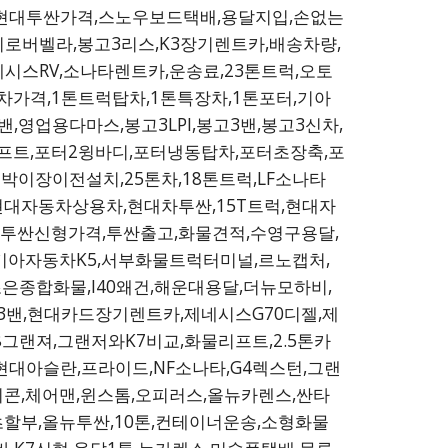
차,현대투싼가격,스노우보드택배,용달지입,손없는
로버벨라,봉고3리스,K3장기렌트카,배송차량,
RV,소나타렌트카,운송료,23톤트럭,오토
차가격,1톤트럭탑차,1톤특장차,1톤포터,기아
영업용다마스,봉고3LPI,봉고3밴,봉고3신차,
프트,포터2윙바디,포터냉동탑차,포터초장축,포
박이장이전설치,25톤차,18톤트럭,LF소나타
,현대자동차상용차,현대차투싼,15T트럭,현대자
트,투싼신형가격,투싼출고,화물견적,수영구용달,
기아자동차K5,서부화물트럭터미널,르노캡처,
은종합화물,I40왜건,해운대용달,더뉴모하비,
스3밴,현대카드장기렌트카,제네시스G70디젤,제
8그랜져,그랜저와K7비교,화물리프트,2.5톤카
현대아슬란,프라이드,NF소나타,G4렉스턴,그랜
비콘,체어맨,윈스톰,오피러스,올뉴카렌스,싼타
할부,올뉴투싼,10톤,컨테이너운송,소형화물