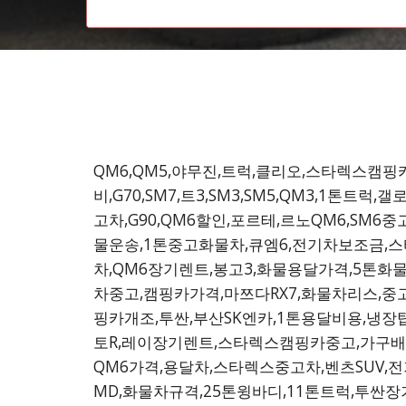
QM6,QM5,야무진,트럭,클리오,스타렉스캠핑카,
비,G70,SM7,트3,SM3,SM5,QM3,1톤
고차,G90,QM6할인,포르테,르노QM6,SM6중
물운송,1톤중고화물차,큐엠6,전기차보조금,스
차,QM6장기렌트,봉고3,화물용달가격,5톤화물
차중고,캠핑카가격,마쯔다RX7,화물차리스,중
핑카개조,투싼,부산SK엔카,1톤용달비용,냉
토R,레이장기렌트,스타렉스캠핑카중고,가구배송
QM6가격,용달차,스타렉스중고차,벤츠SUV,
MD,화물차규격,25톤윙바디,11톤트럭,투