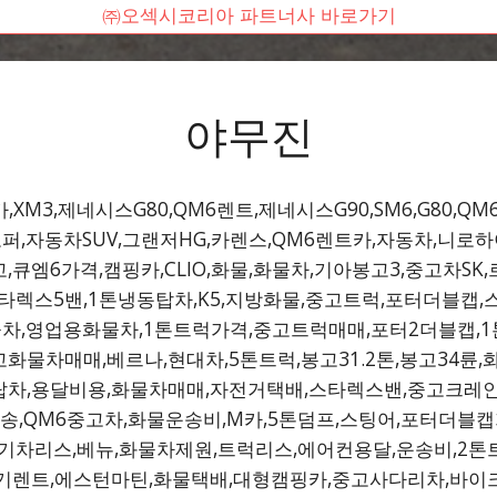
㈜오섹시코리아 파트너사 바로가기
야무진
XM3,제네시스G80,QM6렌트,제네시스G90,SM6,G80,QM
트럭,갤로퍼,자동차SUV,그랜저HG,카렌스,QM6렌트카,자동차,
고,큐엠6가격,캠핑카,CLIO,화물,화물차,기아봉고3,중고차SK
타렉스5밴,1톤냉동탑차,K5,지방화물,중고트럭,포터더블캡
차,영업용화물차,1톤트럭가격,중고트럭매매,포터2더블캡,1톤
고화물차매매,베르나,현대차,5톤트럭,봉고31.2톤,봉고34륜
장탑차,용달비용,화물차매매,자전거택배,스타렉스밴,중고크레인
,QM6중고차,화물운송비,M카,5톤덤프,스팅어,포터더블캡
전기차리스,베뉴,화물차제원,트럭리스,에어컨용달,운송비,2톤트
싼장기렌트,에스턴마틴,화물택배,대형캠핑카,중고사다리차,바이