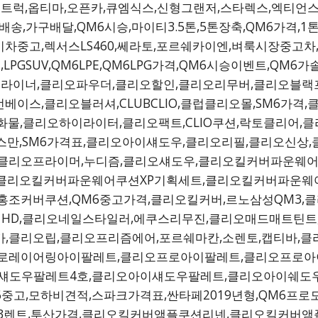
프트럭,옵티마,오픈카,큐엠식스,신형그랜저,스타렉스,엑티언스
송,가구배달,QM6시승,마이티3.5톤,5톤장축,QM6가격,
차중고,렉서스LS460,쎄라토,포르쉐카이엔,벼룩시장중고차
PGSUV,QM6LPE,QM6LPG가격,QM6시승이벤트,QM6가
IO아이라이너,클리오파우더,클리오할인,클리오리무버,클리오블
이스,클리오블러셔,CLUBCLIO,클럽클리오몰,SM6가격
화물,클리오하이라이터,클리오팩트,CLIO쿠션,락토클리어,클
탈리스만,SM6가격표,클리오아이섀도우,클리오리필,클리오신상,
,클리오프라이머,누디즘,클리오섀도우,클리오킬커버파운웨어쿠
,클리오킬커버파운웨어쿠션XP기획세트,클리오킬커버파운웨어
홍조커버쿠션,QM6중고가격,클리오킬커버,르노삼성QM3,
떼HD,클리오네일스타일러,에쿠스리무진,클리오매드매트틴트,
카,클리오립,클리오프리즘에어,포르쉐마칸,소렌토,캡티바,
프로레이어링아이팔레트,클리오프로아이팔레트,클리오프로아
섀도우팔레트4호,클리오아이섀도우팔레트,클리오아이쉐도우
6중고,모하비견적,스파크가격표,싼타페2019년형,QM6프
3렌트,투산가격,클리오킬커버앰플쿠션리넨,클리오킬커버앰플