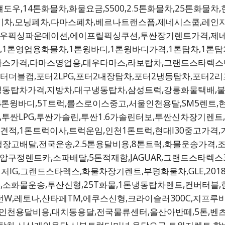
우,14톤화물차,화물요금,S500,2.5톤화물차,25톤화물
기차,모닝폐차,다마스폐차,베르나트랜스폼,제네시스쿱,레인지
픽싱파운데이션,에이프릴픽싱쿠션,투싼장기렌트가격,제네시스
1톤영업용화물차,1톤윙바디,1톤윙바디가격,1톤탑차,1톤탑
스가격,다마스영업용,대우다마스,라보탑차,그랜드스타렉스밴,
터더블캡,포터2LPG,포터2내장탑차,포터2냉동탑차,포터2리
톤냉동탑차가격,지방차,대구냉동탑차,삼성트럭,강릉화물택배,붙
14톤윙바디,5T트럭,롤스로이스중고,서울인천용달,SM5렌트
격,투싼LPG,투싼가솔린,투싼1.6가솔린터보,투싼신차장기렌
견적,1톤트럭이사,트럭운임,인천1톤트럭,현대I30중고가격,
장고배달,전국운송,2.5톤용달비용,8톤트럭,화물운송가격,조
,압구정렌트카,소파배달,5톤적재함,JAGUAR,그랜드스타렉
저IG,그랜드스타렉스,화물차장기렌트,부평화물차,GLE,201
S,소화물운송,투산신형,25T화물,1톤냉동탑차렌트,컨버터블,
스턴W,레토나,산타페TM,에쿠스신형,크라이슬러300C,지프루
,인천용달비용,대치동용달,전국물류센터,울산아반떼,5톤,벤츠