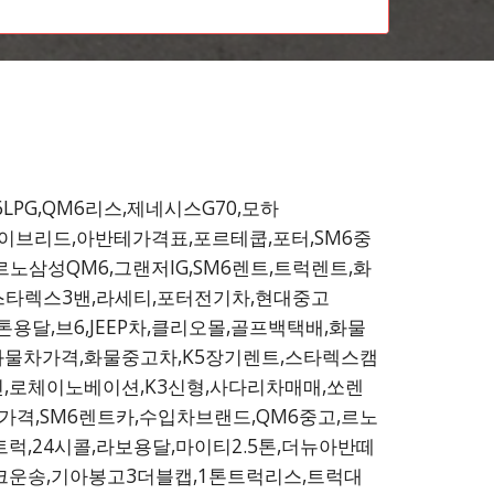
6LPG,QM6리스,제네시스G70,모하
니로하이브리드,아반테가격표,포르테쿱,포터,SM6중
,르노삼성QM6,그랜저IG,SM6렌트,트럭렌트,화
,스타렉스3밴,라세티,포터전기차,현대중고
용달,브6,JEEP차,클리오몰,골프백택배,화물
,화물차가격,화물중고차,K5장기렌트,스타렉스캠
,로체이노베이션,K3신형,사다리차매매,쏘렌
가격,SM6렌트카,수입차브랜드,QM6중고,르노
럭,24시콜,라보용달,마이티2.5톤,더뉴아반떼
크운송,기아봉고3더블캡,1톤트럭리스,트럭대