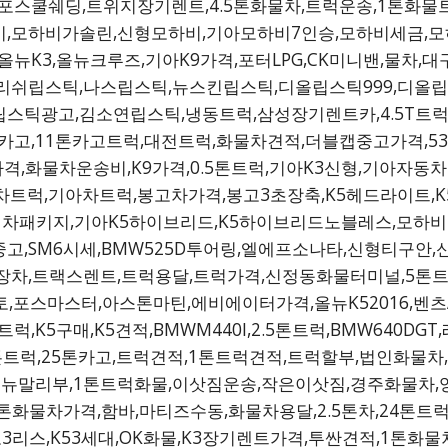
포스쿨쉐딩,트위지장기렌트,4.5톤화물차,트럭운송,1톤화물
,모하비가솔린,신형모하비,기아모하비7인승,모하비세금,모하
올뉴K3,올뉴크루즈,기아K9가격,포터LPG,CK미니밴,물차,
리쉬립스틱,나스립스틱,뉴스킨립스틱,디올립스틱999,디올립
립스틱광고,김소연립스틱,냉동트럭,삼성장기렌트카,4.5T트럭
카고,11톤카고트럭,대전트럭,화물차견적,더블캡중고가격,5
,화물차운송비,K9가격,0.5톤트럭,기아K3신형,기아자동
트럭,기아차트럭,봉고차가격,봉고3초장축,K5헤드라이트,K5L
신차패키지,기아K5하이브리드,K5하이브리드노블레스,모하비
중고,SM6시세,BMW525D투어링,엘에프소나타,신형티구안,
장차,트랙스렌트,트럭용달,트럭가격,신정동화물터미널,5톤트
M6쏘렌토,포스마스터,아스톤마틴,에비에이터가격,올뉴K52016,
럭,K5구매,K5견적,BMWM440I,2.5톤트럭,BMW640
톤트럭,25톤카고,트럭견적,1톤트럭견적,트럭할부,법인화물차,
백,올뉴말리부,1톤트럭화물,이삿짐운송,작은이삿짐,경주화물차,
톤화물차가격,함바,마티즈수동,화물차용달,2.5톤차,24톤트럭
봉고3리스,K53세대,OK화물,K3장기렌트가격,투싼견적,1톤화