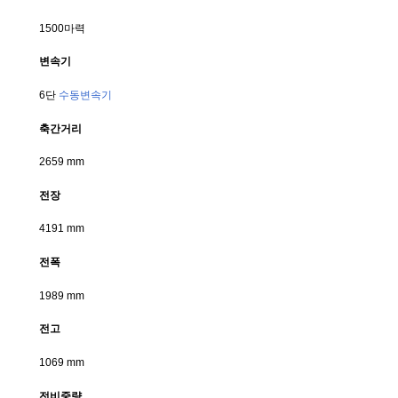
1500마력
변속기
6단 
수동변속기
축간거리
2659 mm
전장
4191 mm
전폭
1989 mm
전고
1069 mm
전비중량