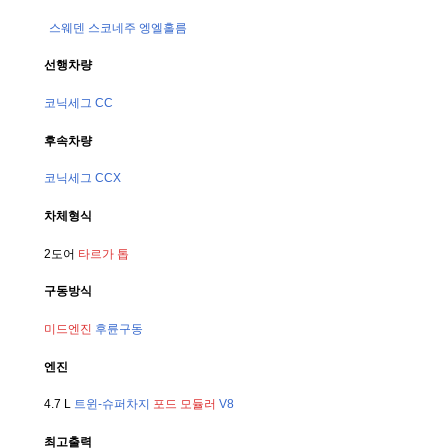
스웨덴
스코네주
엥엘홀름
선행차량
코닉세그 CC
후속차량
코닉세그 CCX
차체형식
2도어 
타르가 톱
구동방식
미드엔진
후륜구동
엔진
4.7 L 
트윈-슈퍼차지
포드 모듈러
V8
최고출력