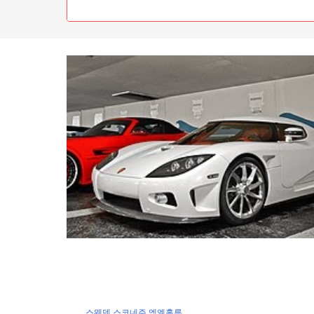
스웨덴
스코네주
엥엘홀름