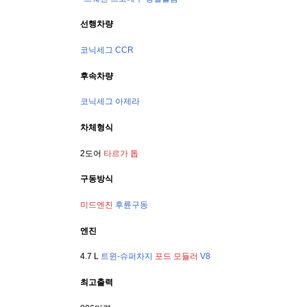
선행차량
코닉세그 CCR
후속차량
코닉세그 아제라
차체형식
2도어 
타르가 톱
구동방식
미드엔진
후륜구동
엔진
4.7 L 
트윈-슈퍼차지
포드 모듈러
V8
최고출력