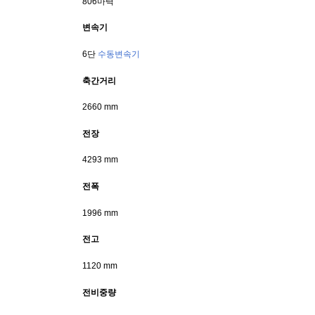
806마력
변속기
6단 
수동변속기
축간거리
2660 mm
전장
4293 mm
전폭
1996 mm
전고
1120 mm
전비중량