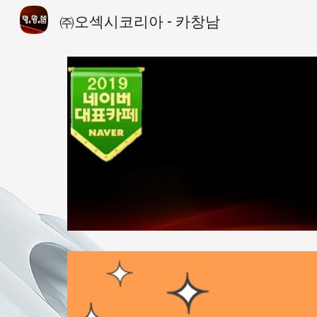
㈜오섹시코리아 - 카창남
Sk