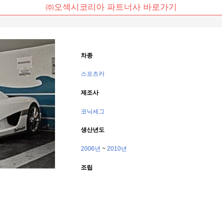
㈜오섹시코리아 파트너사 바로가기
차종
스포츠카
제조사
코닉세그
생산년도
2006년
 ~ 
2010년
조립