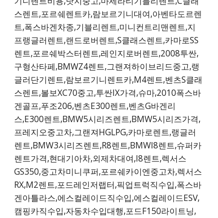
기니렌트비용,닷지중고,마세라티기블리렌트,C클래
스렌트,포르쉐렌트카,람보르기니대여,아벤타도르렌
트,폭스바겐차종,기블리렌트,미니컨트리맨렌트,지
프랭글러렌트,랜드로버렌트,S클래스렌트,카마로SS
렌트,포르쉐박스터렌트,레인지로버렌트,2008투싼,
구형산타페,BMWZ4렌트,그랜져하이브리드중고,랭
글러단기렌트,람보르기니렌트카,M4렌트,벤츠S클래
스렌트,볼보XC70중고,투싼IX가격,슈마,2010폭스바
겐골프,푸조206,벤츠E300렌트,벤츠G바겐리
스,E300렌트,BMW5시리즈렌트,BMW5시리즈가격,
프레지오중고차,그랜져HGLPG,카마로렌트,랭글러
렌트,BMW3시리즈렌트,R8렌트,BMWI8렌트,슈퍼카
렌트가격,현대기아차,외제차대여,I8렌트,렉서스
GS350,중고차미니쿠퍼,포르쉐카이엔중고차,렉서스
RX,M2렌트,포드레인저랩터,픽업트럭직수입,폭스바
겐아틀라스,에스컬레이드직수입,에스컬레이드ESV,
캠핑카직수입,자동차수입대행,포드F150라이트닝,