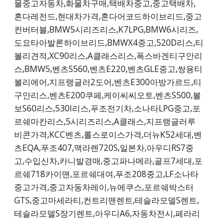
물중고자동차,화물차구매,택배차중고,중고택배차,
혼다레전드,현대차가격,혼다어코드하이브리드,중고
컨버터블,BMW5시리즈리스,K7LPG,BMW6시리즈,
도요타아발론하이브리드,BMWX4중고,520D리스,티
볼리견적,XC90리스,A클래스리스,폭스바겐티구안리
스,BMW5,벤츠S560,벤츠E220,벤츠GLE중고,쌍용티
볼리에어,지프랭글러2도어,벤츠E300아방가르드,티
구안리스,벤츠E200쿠페,케이씨씨오토,벤츠S500,볼
보S60리스,530I리스,푸조전기차,소나타LPG중고,포
르쉐마칸리스,5시리즈리스,A클래스,지프랭글러루
비콘가격,KCC벤츠,롤스로이스가격,더뉴K52세대,벤
츠EQA,푸조407,맥라렌720S,일본차,아우디RS7중
고,수입신차,카니발경매,중고파나메라,골프7세대,포
르쉐718카이맨,포르쉐대여,푸조208중고,LF소나타
중고가격,중고자동차레이,뉴에쿠스,포르쉐박스터
GTS,중고마세라티,컨트리맨렌트,테슬라모델S렌트,
테슬라모델S장기렌트,아우디A6,자동차전시,페라리