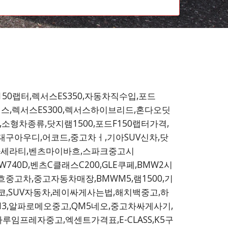
150랩터,렉서스ES350,자동차직수입,포드
츠S클래스,렉서스ES300,렉서스하이브리드,혼다오딧
소형차종류,닷지램1500,포드F150랩터가격,
대구아우디,어코드,중고차ㅓ,기아SUV신차,닷
,마세라티,벤츠마이바흐,스파크중고시
740D,벤츠C클래스C200,GLE쿠페,BMW2시
중고차,중고자동차매장,BMWM5,램1500,기
코,SUV자동차,레이싸게사는법,해치백중고,하
1SM3,알파로메오중고,QM5네오,중고차싸게사기,
루임프레자중고,엑센트가격표,E-CLASS,K5구