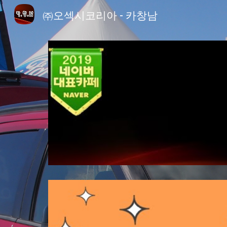
㈜오섹시코리아 - 카창남
Sk