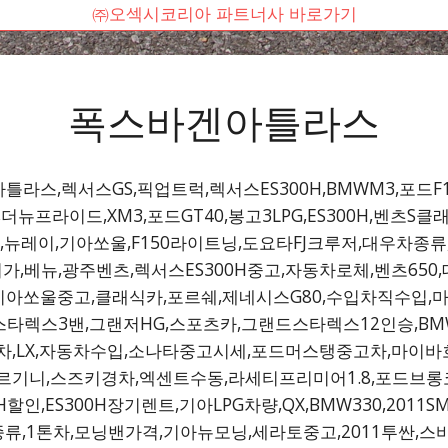
㈜오섹시코리아 파트너사 바로가기
폭스바겐아틀라스
라스,렉서스GS,픽업트럭,렉서스ES300H,BMWM3,포드F
30,더뉴프라이드,XM3,포드GT40,봉고3LPG,ES300H,벤
레이,기아쏘울,F150라이트닝,도요타FJ크루저,대우차종류,
베뉴,광주벤츠,렉서스ES300H중고,자동차로체,벤츠650,
,기아쏘울중고,클래식카,포르쉐,제네시스G80,수입차직수입
고,스타렉스3밴,그랜저HG,스포츠카,그랜드스타렉스12인승,BMW
차,LX,자동차수입,소나타중고시세,포드머스탱중고차,마이바흐
르기니,스즈키경차,엑센트수동,라세티프리미어1.8,포드브롱
인,ES300H장기렌트,기아LPG차량,QX,BMW330,201
류,1톤차,모닝밴가격,기아뉴모닝,세라토중고,2011투싼,스바