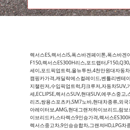
렉서스ES,렉서스IS,폭스바겐페이톤,폭스바겐아틀
F150,렉서스ES300H리스,포드랩터,F150,Q
세이,포드픽업트럭,올뉴투싼,4천만원대자동차,뉴
캠핑카가격,캐딜락에스컬레이드,벤틀리벤테이가,
지챌린저,수입픽업트럭,FJ크루저,자동차SUV
세,ECLIPSE,렉서스SUV,현대SUV,에쿠스중
리즈,쌍용스포츠카,SM7노바,현대차종류,외국
아레이터보,AMG,현대그랜저하이브리드,람보
이브리드카,스타렉스9인승가격,렉서스ES300H할
렉서스중고차,9인승승합차,그랜져HD,LPG차종