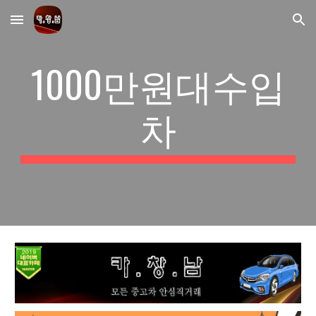
Skip to main content
Skip to navigation
1000만원대수입
차