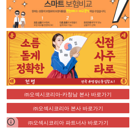
㈜오섹시코리아-카창남 본사 바로가기
㈜오섹시코리아 본사 바로가기
㈜오섹시코리아 파트너사 바로가기