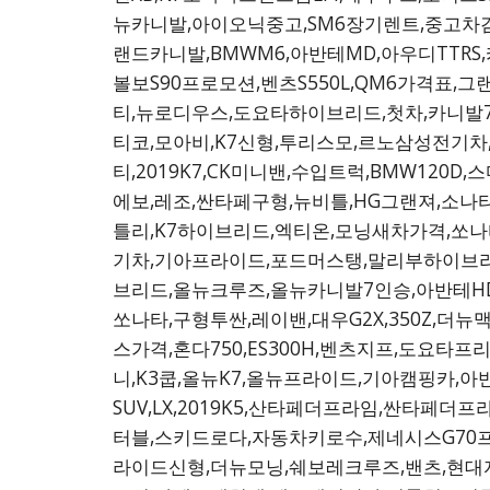
뉴카니발,아이오닉중고,SM6장기렌트,중고차
랜드카니발,BMWM6,아반테MD,아우디TTRS,
볼보S90프로모션,벤츠S550L,QM6가격표,
티,뉴로디우스,도요타하이브리드,첫차,카니발7
티코,모아비,K7신형,투리스모,르노삼성전기
티,2019K7,CK미니밴,수입트럭,BMW12
에보,레조,싼타페구형,뉴비틀,HG그랜져,소나
틀리,K7하이브리드,엑티온,모닝새차가격,쏘나
기차,기아프라이드,포드머스탱,말리부하이브리
브리드,올뉴크루즈,올뉴카니발7인승,아반테HD,
쏘나타,구형투싼,레이밴,대우G2X,350Z,더뉴맥
스가격,혼다750,ES300H,벤츠지프,도요
니,K3쿱,올뉴K7,올뉴프라이드,기아캠핑카,아
SUV,LX,2019K5,산타페더프라임,싼타페
터블,스키드로다,자동차키로수,제네시스G70프
라이드신형,더뉴모닝,쉐보레크루즈,밴츠,현대자동