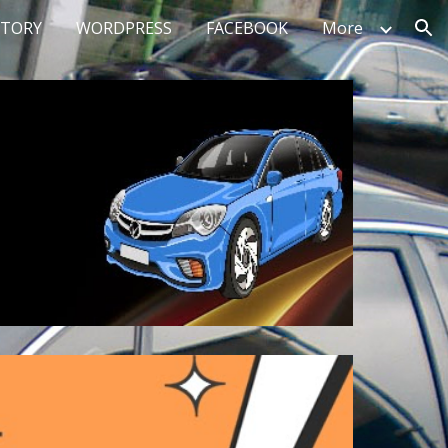
STORY
WORDPRESS
FACEBOOK
More
ion