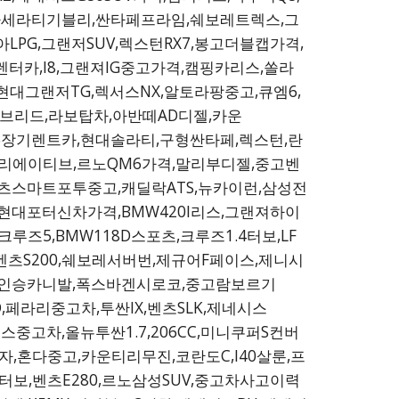
,마세라티기블리,싼타페프라임,쉐보레트렉스,그
LPG,그랜저SUV,렉스턴RX7,봉고더블캡가격,
렌터카,I8,그랜져IG중고가격,캠핑카리스,쏠라
대그랜저TG,렉서스NX,알토라팡중고,큐엠6,
브리드,라보탑차,아반떼AD디젤,카운
,K5장기렌트카,현대솔라티,구형싼타페,렉스턴,란
크리에이티브,르노QM6가격,말리부디젤,중고벤
벤츠스마트포투중고,캐딜락ATS,뉴카이런,삼성전
현대포터신차가격,BMW420I리스,그랜져하이
즈5,BMW118D스포츠,크루즈1.4터보,LF
6,벤츠S200,쉐보레서버번,제규어F페이스,제니시
,9인승카니발,폭스바겐시로코,중고람보르기
,페라리중고차,투싼IX,벤츠SLK,제네시스
중고차,올뉴투싼1.7,206CC,미니쿠퍼S컨버
,혼다중고,카운티리무진,코란도C,I40살룬,프
터보,벤츠E280,르노삼성SUV,중고차사고이력