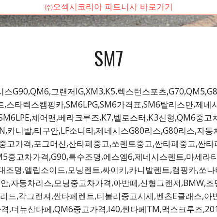
㈜오섹시코리아 파트너사 바로가기
SM7
시스G90,QM6,그랜저IG,XM3,K5,렉스턴스포츠,G70,QM5,G
트,스타렉스캠핑카,SM6LPG,SM6가격표,SM6탈리스만,제네
SM6LPE,체어맨,베라크루즈,K7,벨로스터,K3신형,QM6
,카니발,티구안,LF소나타,제네시스G80리스,G80리스,자동
0중고가격,포그머신,산타페중고,쏘렌토중고,싼타페중고,싼타
M5중고차가격,G90,특수조명,에스엠6,제네시스렌트,마세
대조명,엘립소이드,모닝렌트,싸이키,카니발렌트,캠핑카,쏘나타
티구안,자동차리스,모닝중고차가격,아반떼,신형그랜저,BMW,
브리드,각그랜져,싼타페렌트,티볼리중고시세,벤츠E클래스,아
격,더뉴산타페,QM6중고가격,I40,싼타페TM,맥스크루즈,201