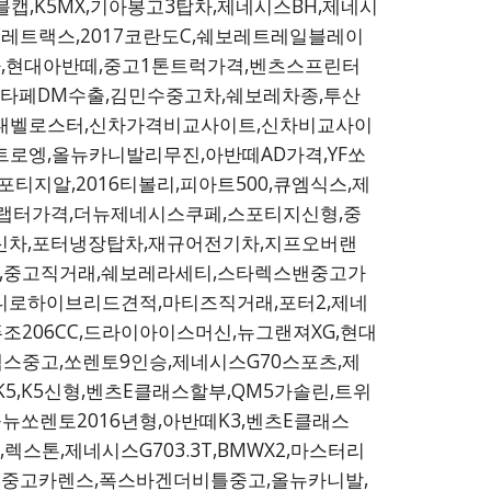
,K5MX,기아봉고3탑차,제네시스BH,제네시
쉐보레트랙스,2017코란도C,쉐보레트레일블레이
캠핑카,현대아반떼,중고1톤트럭가격,벤츠스프린터
0,싼타페DM수출,김민수중고차,쉐보레차종,투산
,현대벨로스터,신차가격비교사이트,신차비교사이
시트로엥,올뉴카니발리무진,아반떼AD가격,YF쏘
포티지알,2016티볼리,피아트500,큐엠식스,제
,포드랩터가격,더뉴제네시스쿠페,스포티지신형,중
스신차,포터냉장탑차,재규어전기차,지프오버랜
차,중고직거래,쉐보레라세티,스타렉스밴중고가
,니로하이브리드견적,마티즈직거래,포터2,제네
조206CC,드라이아이스머신,뉴그랜져XG,현대
스중고,쏘렌토9인승,제네시스G70스포츠,제
5,K5신형,벤츠E클래스할부,QM5가솔린,트위
뉴쏘렌토2016년형,아반떼K3,벤츠E클래스
렉스톤,제네시스G703.3T,BMWX2,마스터리
카,중고카렌스,폭스바겐더비틀중고,올뉴카니발,