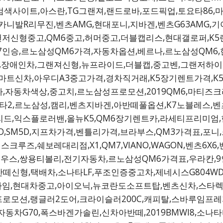
검색사이트,아스란,TG그랜져,랜드로바,포드픽업,토요타86
카니발R리무진,벤츠AMG,현대포니,지바겐,벤츠G63AMG,기아
그랜저신형중고,QM6중고,허머중고,더블캡리스,현대갤로퍼,K5
인승,르노삼성QM6가격,자동차옵션,베르나,르노삼성QM6,현
차,장애인차,그랜져신형,뉴프라이드,더블캡,중고벤,그랜저하이
0D,스마트신차,아우디A3중고가격,경차직거래,K5장기렌트가격
타,자동차색상,중고치,르노삼성프로모션,2019QM6,마티즈
타2,르노삼성,캠리,벤츠지바겐,아반떼풀옵션,K7노블레스,
드,익스플로러밴,올뉴K5,QM6장기렌트카,라세티프리미엄,
SM5D,지프차가격,벤틀리가격,브라부스,QM3가격표,포니,크루
스크루즈,쉐보레대리점,X1,QM7,VIANO,WAGON,벤츠6X
타프리우스,쌍용티볼리,전기자동차,르노삼성QM6가격표,우라칸
반떼신형,택배차,소나타LF,푸조인증중고차,제네시스G804WD
더프라임,현대차중고,아이오닉,뉴코란도소프트탑,벤츠신차,스타렉스
로모션,랭글러2도어,크라이슬러200C,캐피탈,스바루임프레자
차G70,폭스바겐가솔린,신차아반떼,2019BMWI8,소나타