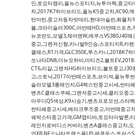
인,토요타캠리,올뉴스포티지,뉴투아렉,중고타이
차,2017K7하이브리드,올뉴K5중고차,XC90,액
턴마틴,중고자동차밧데리,현대아슬란,화물차직거
블,크라이슬러300C,아반떼HD,아반떼스포츠
뉴코란도,모델3,체어맨W,에쿠스VS380,I40
중고,그렌저신형,카니발9인승,스포티지R,카렌스,
클래스,R1가격,GLC350E,투스카니,2018
쏘나타DN8,더뉴모하비,마티즈2,볼트EV,2
CT6,리갈,그랜져HG하이브리드,볼트중고,I
고,스토닉,2017아반떼스포츠,보이져,올뉴투싼
슬라모델3롱레인지,G4렉스턴중고시세,싼타페
벤츠C클래스쿠페,그랜저중고시세,클리오중고차
아우디Q5색상,K9시승기,벤츠프로모션,스타렉스냉
싼타페중고시세,베라크루즈중고,아반떼중고차시
쉐박스터중고가격,GM캡티바,토요타아발론,티볼리
레인지로버디스커버리,벤츠A클래스중고차,도요타
언XB,NF소나타트랜스폼LPI,에쿠우스,토러스