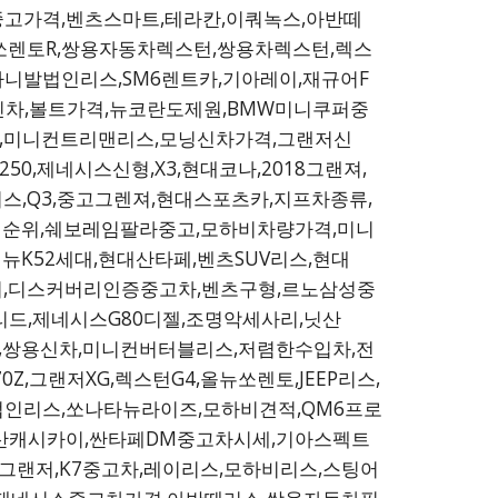
중고가격,벤츠스마트,테라칸,이쿼녹스,아반떼
0,뉴쏘렌토R,쌍용자동차렉스턴,쌍용차렉스턴,렉스
카니발법인리스,SM6렌트카,기아레이,재규어F
우디신차,볼트가격,뉴코란도제원,BMW미니쿠퍼중
MG,미니컨트리맨리스,모닝신차가격,그랜저신
0,제네시스신형,X3,현대코나,2018그랜져,
스,Q3,중고그렌져,현대스포츠카,지프차종류,
매순위,쉐보레임팔라중고,모하비차량가격,미니
,더뉴K52세대,현대산타페,벤츠SUV리스,현대
9연비,디스커버리인증중고차,벤츠구형,르노삼성중
드,제네시스G80디젤,조명악세사리,닛산
INI,쌍용신차,미니컨버터블리스,저렴한수입차,전
,그랜저XG,렉스턴G4,올뉴쏘렌토,JEEP리스,
W법인리스,쏘나타뉴라이즈,모하비견적,QM6프로
닛산캐시카이,싼타페DM중고차시세,기아스펙트
,그랜저,K7중고차,레이리스,모하비리스,스팅어