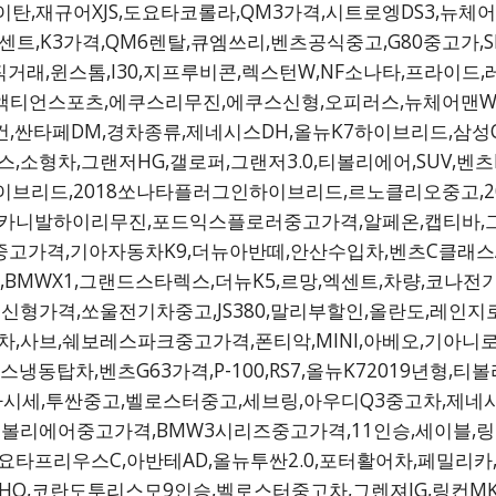
탄,재규어XJS,도요타코롤라,QM3가격,시트로엥DS3,뉴
센트,K3가격,QM6렌탈,큐엠쓰리,벤츠공식중고,G80중고가,SM3
래,윈스톰,I30,지프루비콘,렉스턴W,NF소나타,프라이드,레
,액티언스포츠,에쿠스리무진,에쿠스신형,오피러스,뉴체어맨W,
왜건,싼타페DM,경차종류,제네시스DH,올뉴K7하이브리드,삼성QM
소형차,그랜저HG,갤로퍼,그랜저3.0,티볼리에어,SUV,벤츠
K7하이브리드,2018쏘나타플러그인하이브리드,르노클리오중고,
018카니발하이리무진,포드익스플로러중고가격,알페온,캡티바,
30중고가격,기아자동차K9,더뉴아반떼,안산수입차,벤츠C클래
,BMWX1,그랜드스타렉스,더뉴K5,르망,엑센트,차량,코나전기
신형가격,쏘울전기차중고,JS380,말리부할인,올란도,레인지
,사브,쉐보레스파크중고가격,폰티악,MINI,아베오,기아니로
동탑차,벤츠G63가격,P-100,RS7,올뉴K72019년형,티
세,투싼중고,벨로스터중고,세브링,아우디Q3중고차,제네시스
에어중고가격,BMW3시리즈중고가격,11인승,세이블,링컨MKC
프리우스C,아반테AD,올뉴투싼2.0,포터활어차,페밀리카,
SHO,코란도투리스모9인승,벨로스터중고차,그렌져IG,링컨MK