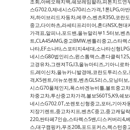
조회,아베오해치백,쉐보레임팔라,피톤치드연무
스G702.0,제네시스G70리스가격,1톤LPG
저,하이브리드자동차,에쿠스,벤츠R350,코란도
중고,다이하츠,라세티프리미어,혼다NSX,현대카
가격표,알피나,포드밴,올뉴말리부1.5터보,벤
트,CLA45AMG,중고BMW,벤틀리중고,스타
나타,EF소나타,스포티지4세대,소나타신형LPG
네시스G80법인리스,윈스톰맥스,혼다클릭125,
고경유차,그랜져TG,I3,올뉴마티즈,기아니
드,레이신차,올뉴카니발경매,코란도투리스모,
격,K5렌트,더뉴쏘렌토,벤츠GLS리스,모닝
시스G70풀체인지,폭스바겐뉴비틀,볼트중고차,
차중고차,투산중고차가격,볼보S60T5,K9
네시스G702.0T,쏘렌토신형중고,포터,기아자
지장기렌트,중고차지프,벤츠C중고,중고캐딜락
220,싼타페7인승,스타렉스5밴,디스커버리4,베
스,대구캠핑카,푸조208,포드포커스,렉스턴