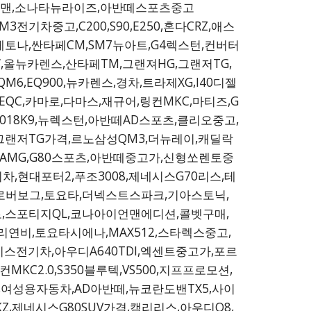
체어맨,소나타뉴라이즈,아반떼스포츠중고
전기차중고,C200,S90,E250,혼다CRZ,애스
토나,싼타페CM,SM7뉴아트,G4렉스턴,컨버터
올뉴카렌스,산타페TM,그랜져HG,그랜저TG,
6,EQ900,뉴카렌스,경차,트라제XG,I40디젤
EQC,카마로,다마스,재규어,링컨MKC,마티즈,G
2018K9,뉴렉스턴,아반떼AD스포츠,클리오중고,
그랜저TG가격,르노삼성QM3,더뉴레이,캐딜락
스AMG,G80스포츠,아반떼중고가,신형쏘렌토중
차,현대포터2,푸조3008,제네시스G70리스,테
로버보그,토요타,더넥스트스파크,기아스토닉,
,스포티지QL,코나아이언맨에디션,콜벳구매,
볼리연비,토요타시에나,MAX512,스타렉스중고,
전기차,아우디A640TDI,엑센트중고가,포르
2.0,S350블루텍,VS500,지프프로모션,
여성용자동차,AD아반떼,뉴코란도밴TX5,사이
Z,제네시스G80SUV가격,캠리리스,아우디Q8,