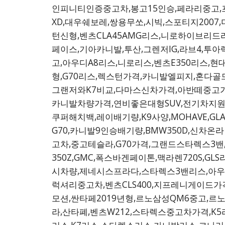
인피니티인증중고차,봉고15인승,페라리중고,
XD,대우쉐보레,쌍용무쏘,시빅,스포티지2007,
턴신형,벤츠CLA45AMG리스,니로하이브리드
페이스,기아카니발,투산,그렌저IG,라브4,투아
고,아우디A8리스,니로리스,벤츠E350리스,
형,G70리스,렉스턴가격,카니발엘피지,혼다골드
그랜저와K7비교,다마스신차가격,아반떼중고가격
카니발차량가격,연비좋은대형SUV,전기차지원
쿠퍼해치백,레이배기량,K9사양,MOHAVE,GL
G70,카니발9인승배기량,BMW350D,신차온
고차,중고테슬라,G70가격,그랜드스타렉스3
350Z,GMC,폭스바겐페이톤,맥라렌720S,
시차량,제네시스프라다,스타렉스3밴리스,아우디A
럭셔리중고차,벤츠CLS400,지프레니게이드가
모션,싼타페2019년형,르노삼성QM6중고,
라,산타폐,벤츠W212,스타렉스중고차가격,K