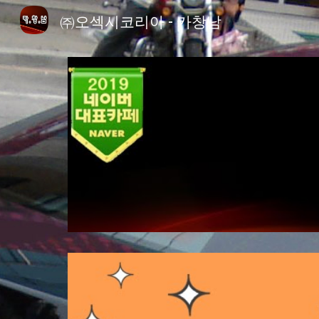
㈜오섹시코리아 - 카창남
Sk