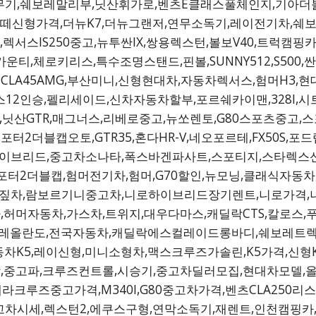
기,쉐보레말리부,닛산휘가로,벤츠E클래스풀체인지,기아더블캡
,아반떼신형가격,더뉴K7,더뉴그랜저,연무소독기,레이전기차,
,렉서스IS250중고,뉴투싼IX,쌍용렉스턴,볼보V40,트럭
운티,체로키리스,특수조명스탠드,핀볼,SUNNY512,S50
츠CLA45AMG,부산미니,신형현대차,자동차렉서스,험머H3
렉스12인승,펠리세이드,신차자동차할부,포르쉐카이맨,328I,
,닛산GTR,매그너스,리베로중고,뉴쏘렌토,G80스포츠중고,스
포터2더블캡오토,GTR35,혼다HR-V,네오포르테,FX50S
로하이브리드,중고차소나타,폭스바겐파사트,스포티지,스타렉
포터2더블캡,험머전기차,험머,G70할인,뉴모닝,클래식자동
터보,짚차,람보르기니중고차,니로하이브리드장기렌트,니로가격
허머자동차,가스차,트위지,대우다마스,캐딜락CTS,칼로스,푸
,쉐보레올란도,전국자동차,캐딜락에스컬레이드롱바디,쉐보레트렉
동차K5,레이신형,미니소형차,맥스크루즈가솔린,K5가격,신형K
,중고파,크루즈컨트롤,시승기,중고차딜러모집,현대차모델,올
라크루즈중고가격,M340I,G80중고차가격,벤츠CLA250리스,
중고차시세,렉스턴2,에쿠스구형,연막소독기,재렌트,인천캠핑