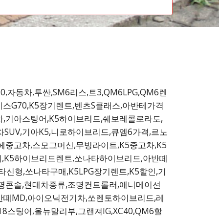
80,자동차,투싼,SM6리스,트3,QM6LPG,QM6렌
시스G70,K5장기렌트,벤츠S클래스,아반테가격
중고차,기아스팅어,K5하이브리드,쉐보레콜로라도,
차SUV,기아K5,니로하이브리드,큐엠6가격,르노
페중고차,스모그머신,무빙라이트,K5중고차,K5
라티,K5하이브리드렌트,쏘나타하이브리드,아반떼
신형,쏘나타구매,K5LPG장기렌트,K5할인,기
조명콘솔,현대차종류,조명컨트롤러,애니메이션
반떼MD,아이오닉전기차,쏘렌토하이브리드,레
8스팅어,올뉴말리부,그랜져IG,XC40,QM6할