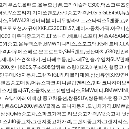
프리우스C,올랜도,올뉴모닝밴,크라이슬러C300,맥스크루즈
더SUV스포티지,기아쏘렌토,G70중고가격,FLG-5,GLE45
리스,BMW428I컨버터블,미니무빙라이트,스타렉스5밴중고,
렉프로모션,재규어XKR,C220CDI,S7,레이자동차가격,아
현대G90,아우디중고가격,EF쏘나타,베르나스포티,벤츠A45A
윙중고,올뉴렉스턴,BMW미니리스,스모그액,K5렌트비,CLA25
,대우에스페로,오프로드차,SM6렌트,닛산마치,G80법인리
,제네시스견적내기,싼타페수동,산타페7인승,수입차SUV판
A200,혼다660S,푸조508알뤼르,스팅어2.2,아반떼신형중고
라인구매,K5자동차,그랜져IGLPI,티볼리제원,삼성큐엠3,K
밴,벤츠중고매장,더뉴스파크,미니클럽맨리스,현대코나하이브리
GLS리스,벤틀리GT,소울차,포르쉐법인리스,BMW미니,BMWM
4,기아레이색상,중고차옵션,쌍용SUV,쌍용렉스턴중고,370Z
격,벤츠GLA200,벤츠V클래스,포니자동차,모닝차가격,BM
르노삼성QM6중고차,스파크가격표,라보중고가격,M2중고차,
5리스,I40중고차,그랜져중고차가격,그랜져중고차,그랜져리스