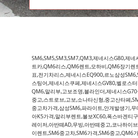
SM6,SM5,SM3,SM7,QM3,제네시스G80,제네
트카,QM6리스,QM6렌트,모하비,QM6장기렌
표,전기차리스,제네시스EQ900,르노삼성SM6,
스팅어,제네시스쿠페,제네시스GV80,벨로스터N
QM6,말리부,고보조명,블라인더,제네시스G7
중고,스트로브,고보,소나타신형,중고산타페,S
중고차가격,삼성SM6,파라이트,안개발생기,무
아K5가격,말리부렌트,볼보XC60,폭스바겐
레이저,아반떼AD,무빙,아반떼중고,코나하이
이렌트,SM6중고차,SM6가격,SM6중고,QM6가